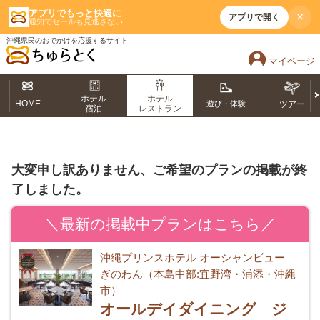
アプリでもっと快適に
×
アプリで開く
通知でセールも見逃さない
沖縄県民のおでかけを応援するサイト
マイページ
ホテル
ホテル
HOME
遊び・体験
ツアー
宿泊
レストラン
大変申し訳ありません、ご希望のプランの掲載が終
了しました。
＼最新の掲載中プランはこちら／
沖縄プリンスホテル オーシャンビュー
ぎのわん（本島中部:宜野湾・浦添・沖縄
市）
オールデイダイニング ジ