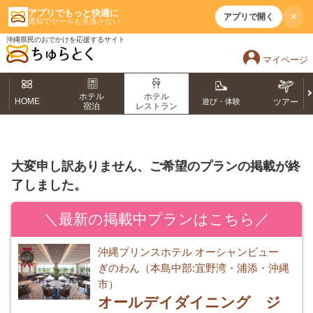
アプリでもっと快適に
×
アプリで開く
通知でセールも見逃さない
沖縄県民のおでかけを応援するサイト
マイページ
ホテル
ホテル
HOME
遊び・体験
ツアー
宿泊
レストラン
大変申し訳ありません、ご希望のプランの掲載が終
了しました。
＼最新の掲載中プランはこちら／
沖縄プリンスホテル オーシャンビュー
ぎのわん（本島中部:宜野湾・浦添・沖縄
市）
オールデイダイニング ジ