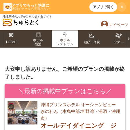
アプリでもっと快適に
×
アプリで開く
通知でセールも見逃さない
沖縄県民のおでかけを応援するサイト
マイページ
ホテル
ホテル
HOME
遊び・体験
ツアー
宿泊
レストラン
大変申し訳ありません、ご希望のプランの掲載が終
了しました。
＼最新の掲載中プランはこちら／
沖縄プリンスホテル オーシャンビュー
ぎのわん（本島中部:宜野湾・浦添・沖縄
市）
オールデイダイニング ジ