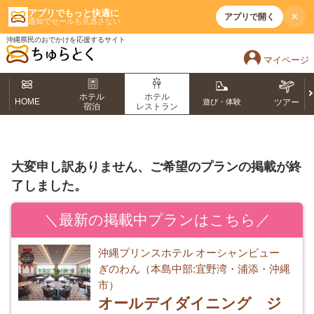
アプリでもっと快適に
×
アプリで開く
通知でセールも見逃さない
沖縄県民のおでかけを応援するサイト
マイページ
ホテル
ホテル
HOME
遊び・体験
ツアー
宿泊
レストラン
大変申し訳ありません、ご希望のプランの掲載が終
了しました。
＼最新の掲載中プランはこちら／
沖縄プリンスホテル オーシャンビュー
ぎのわん（本島中部:宜野湾・浦添・沖縄
市）
オールデイダイニング ジ