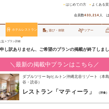
はじめての方
よくある質
会員数
433,214
人 
ホテルレストラン
泊
遊び・体験
ツアー
一覧
>
プラン詳細
申し訳ありません、ご希望のプランの掲載が終了しま
＼最新の掲載中プランはこちら／
ダブルツリー byヒルトン沖縄北谷リゾート（本島
谷・読谷）
レストラン「マティーラ」
（洋食）