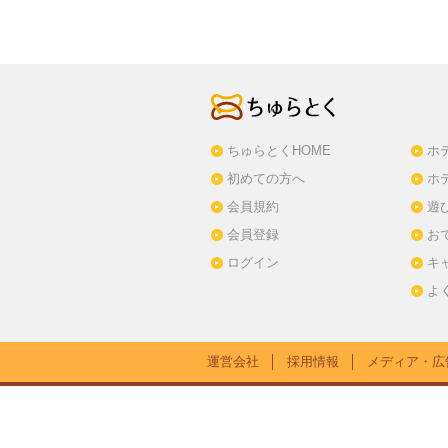
ちゅらとくHOME
ホ
初めての方へ
ホ
会員規約
遊
会員登録
お
ログイン
キ
よ
運営会社
│
採用情報
│
メディア・広