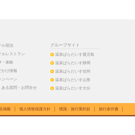
グループサイト
テル宿泊
テルレストラン
温泉ぱらだいす鹿児島
び・体験
温泉ぱらだいす静岡
でかけ情報
温泉ぱらだいす信州
ャンペーン
温泉ぱらだいす山形
くある質問・お問合せ
温泉ぱらだいす大分
告掲載
│
個人情報保護方針
│
標識・旅行業約款
│
旅行条件書
│