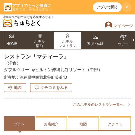
アプリでもっと快適に
×
アプリで開く
通知でセールも見逃さない
沖縄県民のおでかけを応援するサイト
マイページ
ホテル
ホテル
HOME
遊び・体験
ツアー
宿泊
レストラン
レストラン「マティーラ」
（洋食）
ダブルツリー byヒルトン沖縄北谷リゾート（中部）
所在地：
沖縄県中頭郡北谷町美浜43
地図
クチコミをみる
このホテルのレストラン一覧へ
プラン
お店紹介
地図
クチコミ