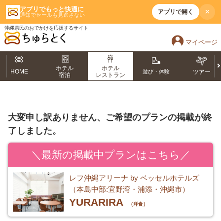
アプリでもっと快適に
×
アプリで開く
通知でセールも見逃さない
沖縄県民のおでかけを応援するサイト
マイページ
ホテル
ホテル
HOME
遊び・体験
ツアー
宿泊
レストラン
大変申し訳ありません、ご希望のプランの掲載が終
了しました。
＼最新の掲載中プランはこちら／
レフ沖縄アリーナ by ベッセルホテルズ
（本島中部:宜野湾・浦添・沖縄市）
YURARIRA
（洋食）