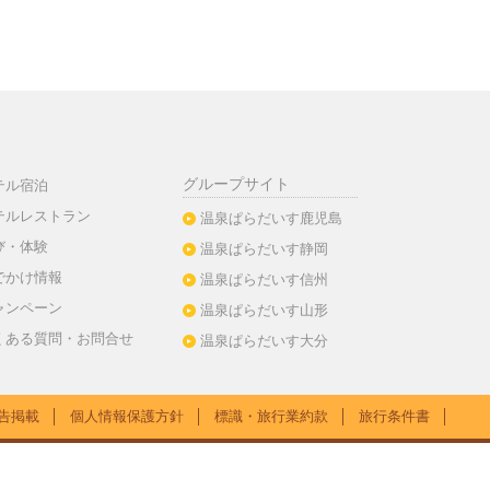
グループサイト
テル宿泊
テルレストラン
温泉ぱらだいす鹿児島
び・体験
温泉ぱらだいす静岡
でかけ情報
温泉ぱらだいす信州
ャンペーン
温泉ぱらだいす山形
くある質問・お問合せ
温泉ぱらだいす大分
告掲載
│
個人情報保護方針
│
標識・旅行業約款
│
旅行条件書
│