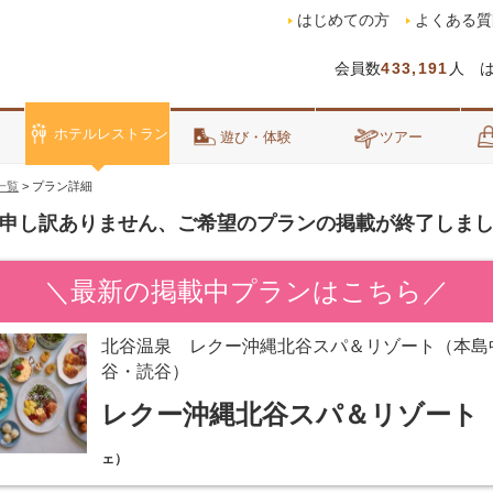
はじめての方
よくある質
会員数
433,191
人 
ホテルレストラン
泊
遊び・体験
ツアー
一覧
>
プラン詳細
申し訳ありません、ご希望のプランの掲載が終了しま
＼最新の掲載中プランはこちら／
北谷温泉 レクー沖縄北谷スパ＆リゾート（本島
谷・読谷）
レクー沖縄北谷スパ＆リゾート
ェ）