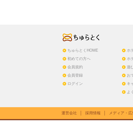
ちゅらとくHOME
ホ
初めての方へ
ホ
会員規約
遊
会員登録
お
ログイン
キ
よ
運営会社
│
採用情報
│
メディア・広