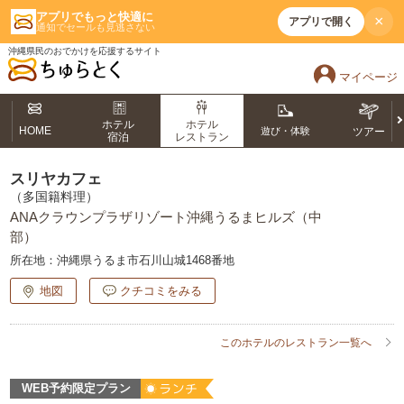
アプリでもっと快適に
×
アプリで開く
通知でセールも見逃さない
沖縄県民のおでかけを応援するサイト
マイページ
ホテル
ホテル
HOME
遊び・体験
ツアー
宿泊
レストラン
スリヤカフェ
（多国籍料理）
ANAクラウンプラザリゾート沖縄うるまヒルズ（中
部）
所在地：
沖縄県うるま市石川山城1468番地
地図
クチコミをみる
このホテルのレストラン一覧へ
WEB予約限定プラン