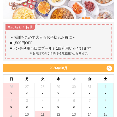
ちゅらとく特典
～感謝をこめて大人もお子様もお得に～
■1,500円OFF
※お電話でのご予約は特典適用外となります。
2026年08月
日
月
火
水
木
金
土
26
27
28
29
30
31
1
2
3
4
5
6
7
8
9
10
11
12
13
14
15