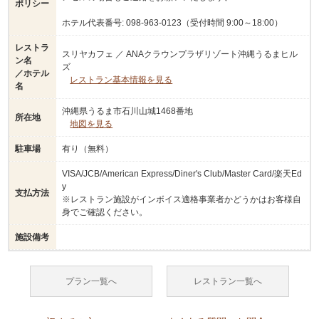
ポリシー
ホテル代表番号: 098-963-0123（受付時間 9:00～18:00）
レストラ
スリヤカフェ ／ ANAクラウンプラザリゾート沖縄うるまヒル
ン名
ズ
／ホテル
レストラン基本情報を見る
名
沖縄県うるま市石川山城1468番地
所在地
地図を見る
駐車場
有り（無料）
VISA/JCB/American Express/Diner's Club/Master Card/楽天Ed
y
支払方法
※レストラン施設がインボイス適格事業者かどうかはお客様自
身でご確認ください。
施設備考
プラン一覧へ
レストラン一覧へ