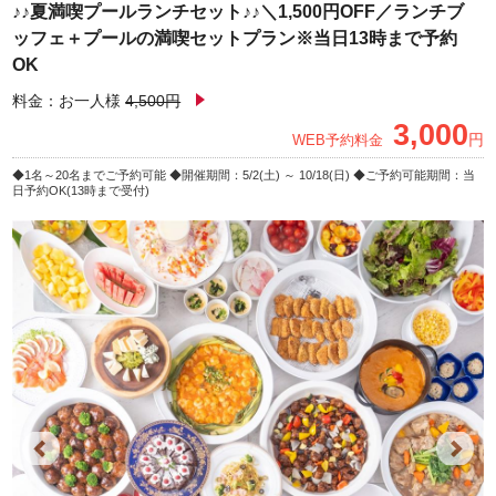
♪♪夏満喫プールランチセット♪♪＼1,500円OFF／ランチブ
ッフェ＋プールの満喫セットプラン※当日13時まで予約
OK
料金：お一人様
4,500円
3,000
円
WEB予約料金
1名～20名までご予約可能
開催期間：5/2(土) ～ 10/18(日)
ご予約可能期間：当
日予約OK(13時まで受付)
Previous
Next