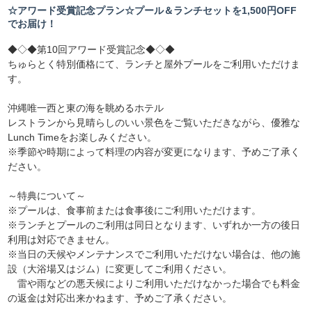
☆アワード受賞記念プラン☆プール＆ランチセットを1,500円OFF
でお届け！
◆◇◆第10回アワード受賞記念◆◇◆
ちゅらとく特別価格にて、ランチと屋外プールをご利用いただけま
す。
沖縄唯一西と東の海を眺めるホテル
レストランから見晴らしのいい景色をご覧いただきながら、優雅な
Lunch Timeをお楽しみください。
※季節や時期によって料理の内容が変更になります、予めご了承く
ださい。
～特典について～
※プールは、食事前または食事後にご利用いただけます。
※ランチとプールのご利用は同日となります、いずれか一方の後日
利用は対応できません。
※当日の天候やメンテナンスでご利用いただけない場合は、他の施
設（大浴場又はジム）に変更してご利用ください。
雷や雨などの悪天候によりご利用いただけなかった場合でも料金
の返金は対応出来かねます、予めご了承ください。