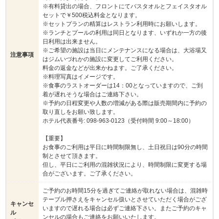
※有料貸出の場合、フロントにてバスタオルとフェイスタオル
セットで￥500税込料金となります。
※セットプランの精算はレストラン利用時にお願いします。
※ランチとプールの利用は同日となります、いずれか一方の後
日利用は出来ません。
※ご希望の施設は当日にメンテナンスになる場合は、大浴場又
注意事項
はジムいづれかの施設に変更してご利用ください。
料金の返金などが出来かねます。ご了承ください。
※料理写真はイメージです。
※食事のラストオーダーは14：00となっていますので、ご到
着が遅れそうな場合はご連絡下さい。
※予約の日程変更や人数の増減がある際は販売期間内に予約の
取り直しをお願い致します。
ホテル代表番号: 098-963-0123（受付時間 9:00～18:00）
【重要】
お食事のご利用は平日に時間制限無し、土日祝日は90分の時間
制とさせて頂きます。
但し、平日にご利用の混雑状況により、時間制限に変更する場
合がございます。ご了承ください。
ご予約のお時間15分を過ぎてご連絡が取れない場合は、混雑時
テーブル押さえをキャンセル扱いとさせていただく場合がござ
キャンセ
いますので遅れる場合は必ずご連絡下さい。またご予約のキャ
ル
ンセルの場合もご連絡をお願いいたします。