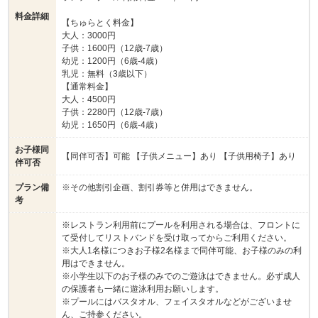
料金詳細
【ちゅらとく料金】
大人：3000円
子供：1600円（12歳-7歳）
幼児：1200円（6歳-4歳）
乳児：無料（3歳以下）
【通常料金】
大人：4500円
子供：2280円（12歳-7歳）
幼児：1650円（6歳-4歳）
お子様同
【同伴可否】可能 【子供メニュー】あり 【子供用椅子】あり
伴可否
プラン備
※その他割引企画、割引券等と併用はできません。
考
※レストラン利用前にプールを利用される場合は、フロントに
て受付してリストバンドを受け取ってからご利用ください。
※大人1名様につきお子様2名様まで同伴可能、お子様のみの利
用はできません。
※小学生以下のお子様のみでのご遊泳はできません。必ず成人
の保護者も一緒に遊泳利用お願いします。
※プールにはバスタオル、フェイスタオルなどがございませ
ん、ご持参ください。