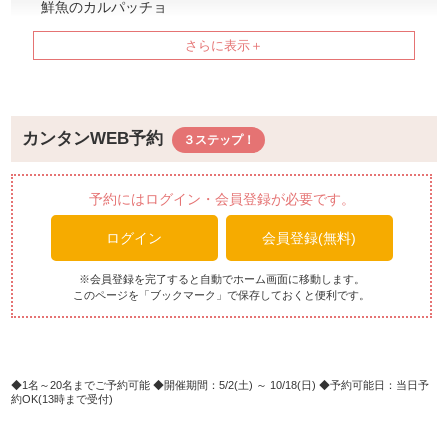
鮮魚のカルパッチョ
黒大豆湯葉のお浸し
はんだまのお浸し
海鮮茶碗蒸し
天婦羅盛り合わせ
ホテル特製ハンバーグ
カンタンWEB予約
本日の特選中華
（麻婆豆腐、麻婆茄子、エビチリソース、青椒肉絲、黒酢
豚など日替わり）
予約にはログイン・会員登録が必要です。
シェフスペシャル！本日のパスタ
ログイン
会員登録(無料)
本日のスープ
和風フライドチキン＆フライドポテト
白身魚のフライ
※会員登録を完了すると自動でホーム画面に移動します。
このページを「ブックマーク」で保存しておくと便利です。
週替わりカレー（グリーンカレー、キーマカレー）
地元産マグロのマリネポケ
スライスブレッド5種
1名～20名までご予約可能
開催期間：5/2(土) ～ 10/18(日)
予約可能日：当日予
約OK(13時まで受付)
沖縄風スプレッド紅芋＆黒糖マーガリン