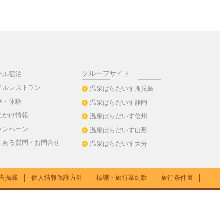
グループサイト
テル宿泊
テルレストラン
温泉ぱらだいす鹿児島
び・体験
温泉ぱらだいす静岡
でかけ情報
温泉ぱらだいす信州
ャンペーン
温泉ぱらだいす山形
くある質問・お問合せ
温泉ぱらだいす大分
告掲載
│
個人情報保護方針
│
標識・旅行業約款
│
旅行条件書
│