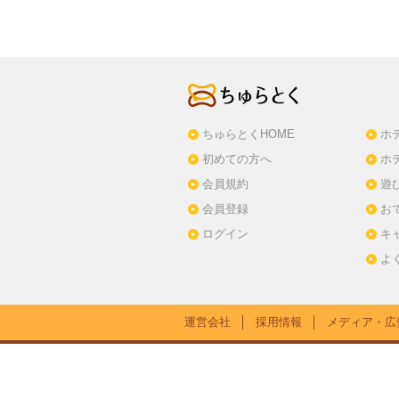
ちゅらとくHOME
ホ
初めての方へ
ホ
会員規約
遊
会員登録
お
ログイン
キ
よ
運営会社
│
採用情報
│
メディア・広