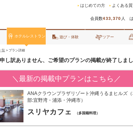
はじめての方
よくある質
会員数
433,370
人 
ホテルレストラン
泊
遊び・体験
ツアー
一覧
>
プラン詳細
申し訳ありません、ご希望のプランの掲載が終了しま
＼最新の掲載中プランはこちら／
ANAクラウンプラザリゾート沖縄うるまヒルズ（
部:宜野湾・浦添・沖縄市）
スリヤカフェ
（多国籍料理）