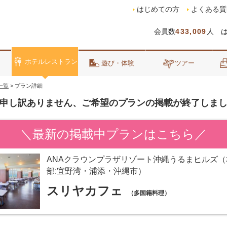
はじめての方
よくある質
会員数
433,009
人 
ホテルレストラン
泊
遊び・体験
ツアー
一覧
>
プラン詳細
申し訳ありません、ご希望のプランの掲載が終了しま
＼最新の掲載中プランはこちら／
ANAクラウンプラザリゾート沖縄うるまヒルズ（
部:宜野湾・浦添・沖縄市）
スリヤカフェ
（多国籍料理）