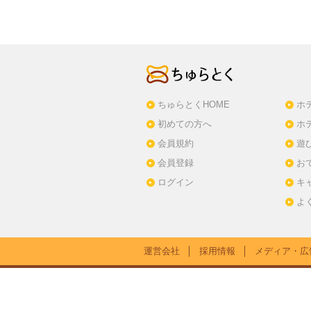
ちゅらとくHOME
ホ
初めての方へ
ホ
会員規約
遊
会員登録
お
ログイン
キ
よ
運営会社
│
採用情報
│
メディア・広