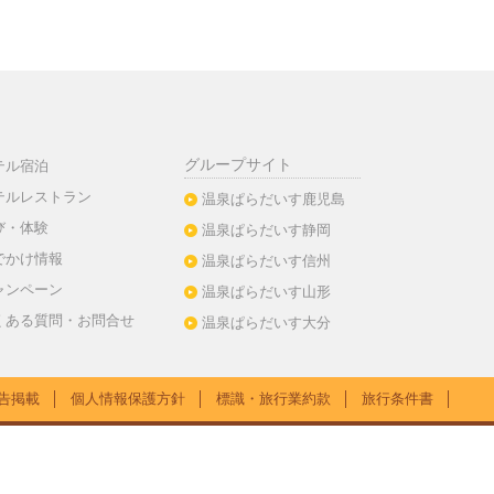
グループサイト
テル宿泊
テルレストラン
温泉ぱらだいす鹿児島
び・体験
温泉ぱらだいす静岡
でかけ情報
温泉ぱらだいす信州
ャンペーン
温泉ぱらだいす山形
くある質問・お問合せ
温泉ぱらだいす大分
告掲載
│
個人情報保護方針
│
標識・旅行業約款
│
旅行条件書
│