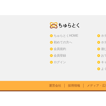
ちゅらとくHOME
ホ
初めての方へ
ホ
会員規約
遊
会員登録
お
ログイン
キ
よ
運営会社
│
採用情報
│
メディア・広