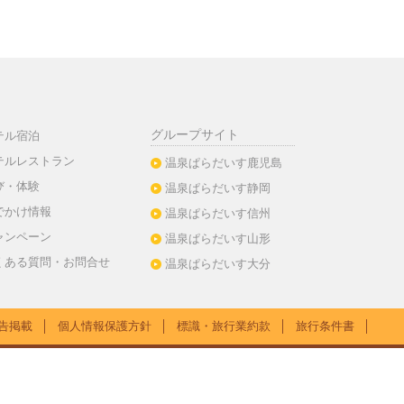
グループサイト
テル宿泊
テルレストラン
温泉ぱらだいす鹿児島
び・体験
温泉ぱらだいす静岡
でかけ情報
温泉ぱらだいす信州
ャンペーン
温泉ぱらだいす山形
くある質問・お問合せ
温泉ぱらだいす大分
告掲載
│
個人情報保護方針
│
標識・旅行業約款
│
旅行条件書
│