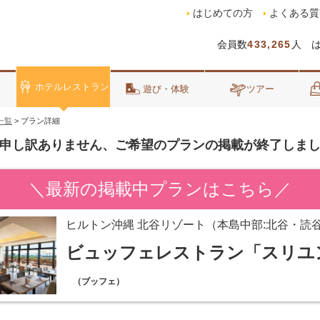
はじめての方
よくある質
会員数
433,265
人 
ホテルレストラン
泊
遊び・体験
ツアー
一覧
>
プラン詳細
申し訳ありません、ご希望のプランの掲載が終了しま
＼最新の掲載中プランはこちら／
ヒルトン沖縄 北谷リゾート（本島中部:北谷・読
ビュッフェレストラン「スリユ
（ブッフェ）