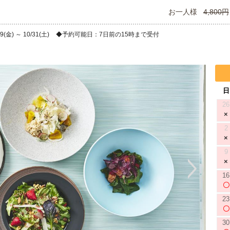
お一人様
4,800円
金) ～ 10/31(土)
予約可能日：7日前の15時まで受付
日
26
2
9
16
23
30