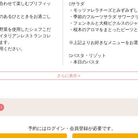
合わせて楽しむプリフィッ
□サラダ
・モッツァレラチーズとみずみずし
のあるひとときをお過ごし
・季節のフルーツサラダ サワーク
・フェンネルと大根ピクルスのジャ
野菜を使用したシェフこだ
・桜木のアロマをまとったビーツと
イタリアンレストランコレ
ます。
※上記よりお好きなメニューをお選
用ください。
□パスタ・リゾット
・本日のパスタ
または
・ジョールベーコンのカルボナーラ
□メインディッシュ
・マグロのグリル
または
・あぐー豚肩ロース炭火焼き
予約にはログイン・会員登録が必要です。