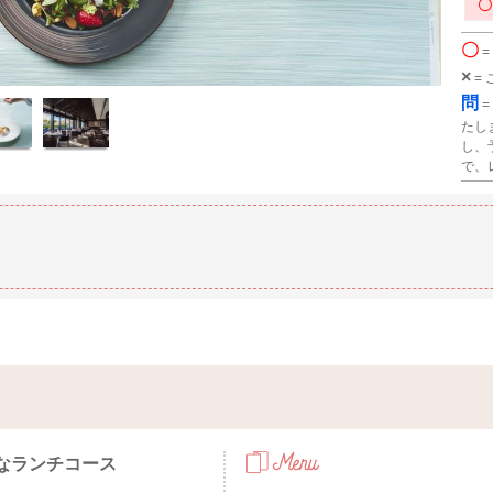
〇
=
×
=
問
=
たし
し、
で、
得なランチコース