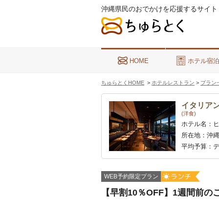
沖縄県民のおでかけを応援するサイト
HOME
ホテル宿
ちゅらとくHOME
>
ホテルレストラン
>
プラン
イタリア
(洋食)
ホテル名：
所在地：
沖縄
平均予算：
デ
WEB予約限定プラン
【早割10％OFF】1週間前