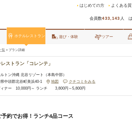
はじめての方
よくある質
会員数
433,143
人 
ホテルレストラン
泊
遊び・体験
ツアー
一覧
>
プラン詳細
ンレストラン「コレンテ」
ヒルトン沖縄 北谷リゾート（本島中部）
県中頭郡北谷町美浜40-1
地図
クチコミをみる
ィナー 10,000円～ ランチ 3,800円～5,800円
のご予約でお得！ランチ4品コース