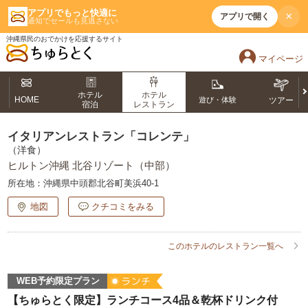
アプリでもっと快適に
×
アプリで開く
通知でセールも見逃さない
沖縄県民のおでかけを応援するサイト
マイページ
ホテル
ホテル
HOME
遊び・体験
ツアー
宿泊
レストラン
イタリアンレストラン「コレンテ」
（洋食）
ヒルトン沖縄 北谷リゾート（中部）
所在地：
沖縄県中頭郡北谷町美浜40-1
地図
クチコミをみる
このホテルのレストラン一覧へ
WEB予約限定プラン
【ちゅらとく限定】ランチコース4品＆乾杯ドリンク付