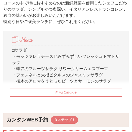
コースの中で特におすすめなのは新鮮野菜を使用したシェフこだわ
りのサラダ。シンプルかつ奥深い、イタリアンレストランコレンテ
独自の味わいがお楽しみいただけます。
特別な日やご褒美ランチに、ぜひご利用ください。
□サラダ
・モッツァレラチーズとみずみずしいフレッシュトマトサ
ラダ
・季節のフルーツサラダ サワークリームエスプーマ
・フェンネルと大根ピクルスのジャスミンサラダ
・桜木のアロマをまとったビーツとサーモンのサラダ
※上記よりお好きなメニューをお選びいただけます
□パスタ・リゾット
・本日のパスタ
または
カンタンWEB予約
・ジョールベーコンのカルボナーラ・リゾット