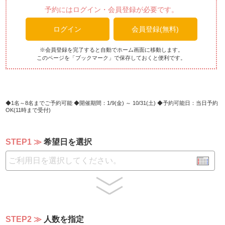
□メインディッシュ
予約にはログイン・会員登録が必要です。
・マグロのグリル
ログイン
会員登録(無料)
または
・あぐー豚肩ロース炭火焼き
※会員登録を完了すると自動でホーム画面に移動します。
このページを「ブックマーク」で保存しておくと便利です。
1名～8名までご予約可能
開催期間：1/9(金) ～ 10/31(土)
予約可能日：当日予約
OK(11時まで受付)
STEP1
希望日を選択
STEP2
人数を指定