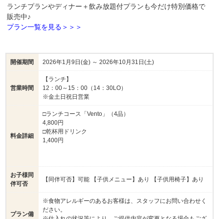
ランチプランやディナー＋飲み放題付プランも今だけ特別価格で
販売中♪
プラン一覧を見る＞＞＞
開催期間
2026年1月9日(金) ～ 2026年10月31日(土)
【ランチ】
営業時間
12：00～15：00（14：30LO）
※金土日祝日営業
□ランチコース「Vento」（4品）
4,800円
□乾杯用ドリンク
料金詳細
1,400円
お子様同
【同伴可否】可能 【子供メニュー】あり 【子供用椅子】あり
伴可否
※食物アレルギーのあるお客様は、スタッフにお問い合わせく
ださい。
プラン備
※仕入れの状況等により、ご提供内容が変更となる場合もござ