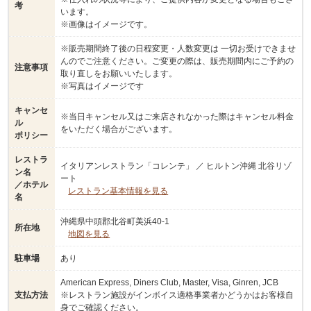
考
います。
※画像はイメージです。
※販売期間終了後の日程変更・人数変更は 一切お受けできませ
んのでご注意ください。ご変更の際は、販売期間内にご予約の
注意事項
取り直しをお願いいたします。
※写真はイメージです
キャンセ
※当日キャンセル又はご来店されなかった際はキャンセル料金
ル
をいただく場合がございます。
ポリシー
レストラ
イタリアンレストラン「コレンテ」 ／ ヒルトン沖縄 北谷リゾ
ン名
ート
／ホテル
レストラン基本情報を見る
名
沖縄県中頭郡北谷町美浜40-1
所在地
地図を見る
駐車場
あり
American Express, Diners Club, Master, Visa, Ginren, JCB
支払方法
※レストラン施設がインボイス適格事業者かどうかはお客様自
身でご確認ください。