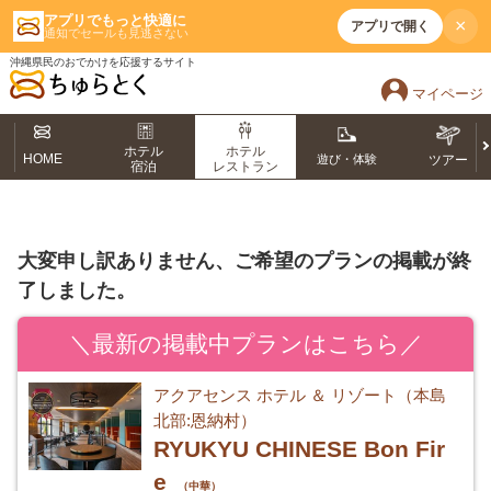
アプリでもっと快適に
×
アプリで開く
通知でセールも見逃さない
沖縄県民のおでかけを応援するサイト
マイページ
ホテル
ホテル
HOME
遊び・体験
ツアー
宿泊
レストラン
大変申し訳ありません、ご希望のプランの掲載が終
了しました。
＼最新の掲載中プランはこちら／
アクアセンス ホテル ＆ リゾート（本島
北部:恩納村）
RYUKYU CHINESE Bon Fir
e
（中華）