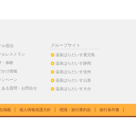
グループサイト
テル宿泊
テルレストラン
温泉ぱらだいす鹿児島
び・体験
温泉ぱらだいす静岡
でかけ情報
温泉ぱらだいす信州
ャンペーン
温泉ぱらだいす山形
くある質問・お問合せ
温泉ぱらだいす大分
告掲載
│
個人情報保護方針
│
標識・旅行業約款
│
旅行条件書
│