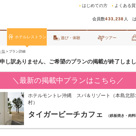
はじめての方
よくある質
会員数
433,238
人 
ホテルレストラン
泊
遊び・体験
ツアー
一覧
>
プラン詳細
申し訳ありません、ご希望のプランの掲載が終了しま
＼最新の掲載中プランはこちら／
ホテルモントレ沖縄 スパ＆リゾート（本島北部
村）
タイガービーチカフェ
（鉄板焼き・肉料