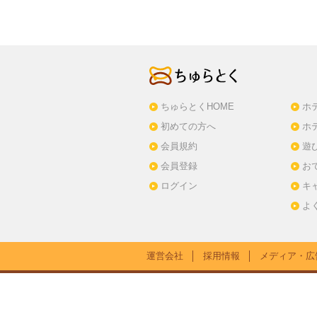
ちゅらとくHOME
ホ
初めての方へ
ホ
会員規約
遊
会員登録
お
ログイン
キ
よ
運営会社
│
採用情報
│
メディア・広