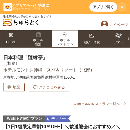
アプリでもっと快適に
×
アプリで開く
通知でセールも見逃さない
沖縄県民のおでかけを応援するサイト
マイページ
ホテル
ホテル
HOME
遊び・体験
ツアー
宿泊
レストラン
日本料理「隨縁亭」
（和食）
ホテルモントレ沖縄 スパ＆リゾート（北部）
所在地：
沖縄県国頭郡恩納村字冨着1550-1
地図
クチコミをみる
このホテルのレストラン一覧へ
WEB予約限定プラン
【1日1組限定早割10％OFF】＼歓送迎会におすすめ／＼