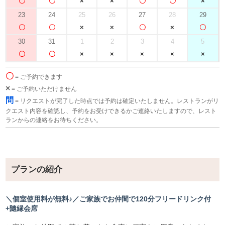
23
24
25
26
27
28
29
30
31
1
2
3
4
5
〇
= ご予約できます
×
= ご予約いただけません
問
= リクエストが完了した時点では予約は確定いたしません。レストランがリ
クエスト内容を確認し、予約をお受けできるかご連絡いたしますので、レスト
ランからの連絡をお待ちください。
プランの紹介
＼個室使用料が無料♪／ご家族でお仲間で120分フリードリンク付
+隨縁会席