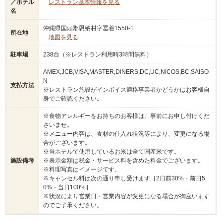
／ホテル
レストラン基本情報を見る
名
沖縄県国頭郡恩納村字冨着1550-1
所在地
地図を見る
駐車場
238台（※レストラン利用時3時間無料）
AMEX,JCB,VISA,MASTER,DINERS,DC,UC,NICOS,BC,SAISO
N
支払方法
※レストラン施設がインボイス適格事業者かどうかはお客様自
身でご確認ください。
※食物アレルギーをお持ちのお客様は、事前にお申し付けくだ
さいませ。
※メニュー内容は、食材の仕入れ状況等により、変更になる場
合がございます。
※当ホテルで使用しているお米は全て国産米です。
施設備考
※表示金額は税金・サービス料を含めた料金でございます。
※料理写真はイメージです。
※キャンセル料は次の通り申し受けます［2日前30%・前日5
0%・当日100%］
※状況により営業日・営業内容が変更になる場合が御座います
のでご了承ください。