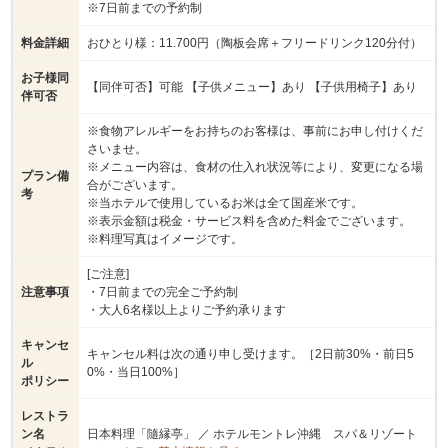
※7日前までの予約制
料金詳細
おひとり様：11.700円（陶板会席＋フリードリンク120分付）
お子様同
【同伴可否】可能 【子供メニュー】あり 【子供用椅子】あり
伴可否
※食物アレルギーをお持ちのお客様は、事前にお申し付けくだ
さいませ。
※メニュー内容は、食材の仕入れ状況等により、変更になる場
プラン備
合がございます。
考
※当ホテルで使用しているお米は全て国産米です。
※表示金額は税金・サービス料を含めた料金でございます。
※料理写真はイメージです。
[ご注意]
注意事項
・7日前までの完全ご予約制
・大人6名様以上よりご予約承ります
キャンセ
キャンセル料は次の通り申し受けます。［2日前30%・前日5
ル
0%・当日100%］
ポリシー
レストラ
ン名
日本料理「隨縁亭」 ／ ホテルモントレ沖縄 スパ＆リゾート