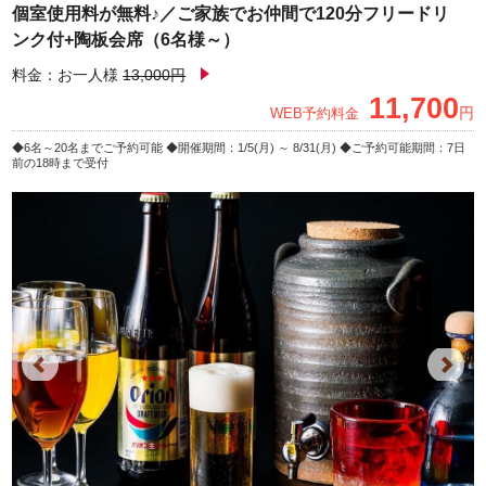
個室使用料が無料♪／ご家族でお仲間で120分フリードリ
ンク付+陶板会席（6名様～）
料金：お一人様
13,000円
11,700
円
WEB予約料金
6名～20名までご予約可能
開催期間：1/5(月) ～ 8/31(月)
ご予約可能期間：7日
前の18時まで受付
Previous
Next