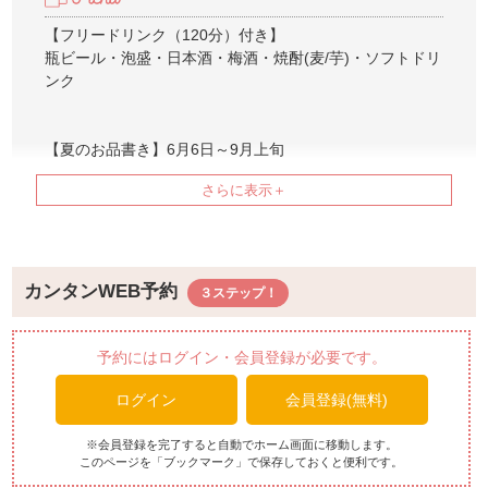
【フリードリンク（120分）付き】
瓶ビール・泡盛・日本酒・梅酒・焼酎(麦/芋)・ソフトドリ
ンク
【夏のお品書き】6月6日～9月上旬
・先附
帆立貝 空豆 焼茄子 寒天寄せ 順菜 海ぶどう 濃口
吸酢
・煮物椀
かりゆし金目鯛 冬瓜 蓬麩 鮑茸 三本軸
カンタンWEB予約
・向附
近海魚造り盛合せ あしらい一式
・焼物
予約にはログイン・会員登録が必要です。
沖縄県産和牛 あぐー豚 車海老 彩野菜 ミニサラダ
ログイン
会員登録(無料)
・焚合せ
季節野菜焚合せ
・御飯
※会員登録を完了すると自動でホーム画面に移動します。
このページを「ブックマーク」で保存しておくと便利です。
炊き込み御飯 味噌汁 香の物