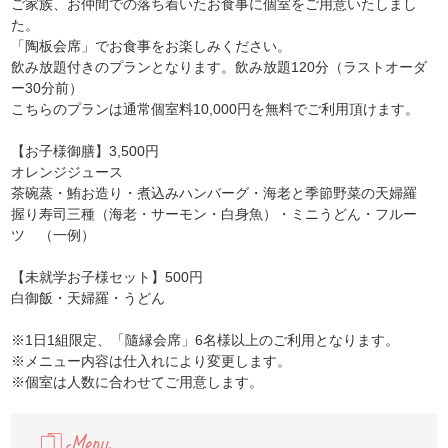
ご家族、お仲間での落ち着いたお食事に個室をご用意いたしまし
た。
「陶板会席」でお食事をお楽しみください。
飲み放題付きのプランとなります。飲み放題120分（ラストオーダ
ー30分前）
こちらのプランは通常個室料10,000円を無料でご利用頂けます。
【お子様御膳】3,500円
オレンジジュース
茶碗蒸・鮪お造り・煮込みハンバーグ・海老と季節野菜の天婦羅
握り寿司三種（海老・サーモン・白身魚）・ミニうどん・フルー
ツ （一例）
【未就学お子様セット】500円
白御飯・天婦羅・うどん
※1日1組限定、「隨縁会席」6名様以上のご利用となります。
※メニュー内容は仕入れにより変更します。
※個室は人数に合わせてご用意します。