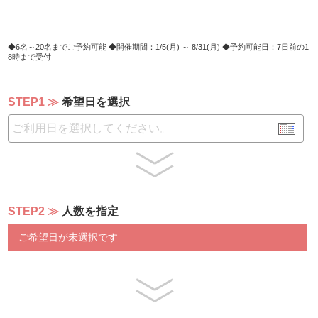
・果物
季節のフルーツ盛合せ
※季節によりメニューが変わります
6名～20名までご予約可能
開催期間：1/5(月) ～ 8/31(月)
予約可能日：7日前の1
8時まで受付
STEP1
希望日を選択
STEP2
人数を指定
ご希望日が未選択です