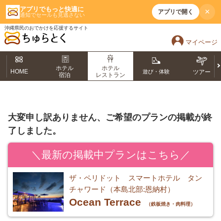
アプリでもっと快適に
×
アプリで開く
通知でセールも見逃さない
沖縄県民のおでかけを応援するサイト
マイページ
ホテル
ホテル
HOME
遊び・体験
ツアー
宿泊
レストラン
大変申し訳ありません、ご希望のプランの掲載が終
了しました。
＼最新の掲載中プランはこちら／
ザ・ペリドット スマートホテル タン
チャワード（本島北部:恩納村）
Ocean Terrace
（鉄板焼き・肉料理）