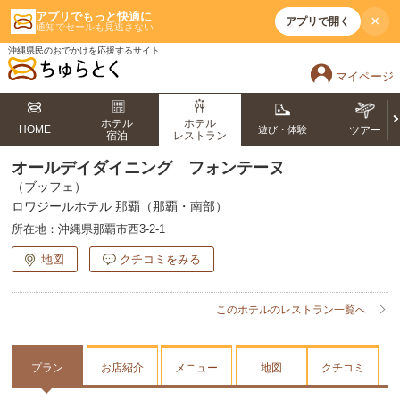
アプリでもっと快適に
×
アプリで開く
通知でセールも見逃さない
沖縄県民のおでかけを応援するサイト
マイページ
ホテル
ホテル
HOME
遊び・体験
ツアー
宿泊
レストラン
オールデイダイニング フォンテーヌ
（ブッフェ）
ロワジールホテル 那覇（那覇・南部）
所在地：
沖縄県那覇市西3-2-1
地図
クチコミをみる
このホテルのレストラン一覧へ
プラン
お店紹介
メニュー
地図
クチコミ