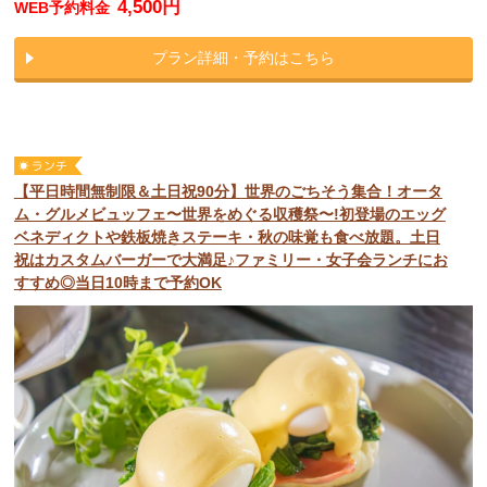
4,500円
WEB予約料金
プラン詳細・予約はこちら
【平日時間無制限＆土日祝90分】世界のごちそう集合！オータ
ム・グルメビュッフェ〜世界をめぐる収穫祭〜!初登場のエッグ
ベネディクトや鉄板焼きステーキ・秋の味覚も食べ放題。土日
祝はカスタムバーガーで大満足♪ファミリー・女子会ランチにお
すすめ◎当日10時まで予約OK