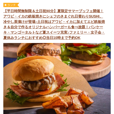
【平日時間無制限＆土日祝90分】夏限定サマーブッフェ開催！
アワビ・イカの鉄板焼きにシェフのきまぐれ日替わりSUSHI、
冷やし茶漬けが登場♪土日祝はアワビ・イカに加えてエビ鉄板焼
き＆自分で作るオリジナルハンバーガーも食べ放題！パンケー
キ・マンゴータルトなど夏スイーツ充実♪ファミリー・女子会・
夏休みランチにおすすめ◎当日10時まで予約OK