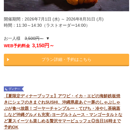
開催期間：2026年7月1日 (水) ～ 2026年8月31日 (月)
時間：11:30～14:30（ラストオーダー14:00）
お一人様
3,500円～
▼
3,150円～
WEB予約料金
プラン詳細・予約はこちら
【夏限定ディナーブッフェ】アワビ・イカ・エビの海鮮鉄板焼
きにシェフのきまぐれSUSHI、沖縄県産あぐー豚のしゃぶしゃ
ぶが食べ放題！ゴーヤーチャンプルー・てびち・冷やし茶碗蒸
しなど沖縄グルメも充実♪ヨーグルトムース・マンゴータルトな
ど夏スイーツも楽しめる贅沢サマービュッフェ◎当日16時まで
予約OK