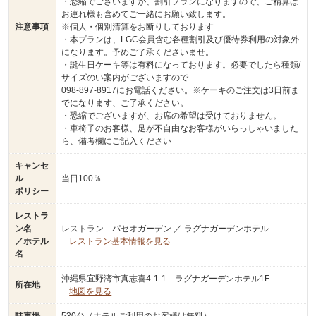
・恐縮でございますが、割引プランになりますので、ご精算は
お連れ様も含めてご一緒にお願い致します。
注意事項
※個人・個別清算をお断りしております
・本プランは、LGC会員含む各種割引及び優待券利用の対象外
になります。予めご了承くださいませ。
・誕生日ケーキ等は有料になっております。必要でしたら種類/
サイズのい案内がございますので
098-897-8917にお電話ください。※ケーキのご注文は3日前ま
でになります、ご了承ください。
・恐縮でございますが、お席の希望は受けておりません。
・車椅子のお客様、足が不自由なお客様がいらっしゃいました
ら、備考欄にご記入ください
キャンセ
ル
当日100％
ポリシー
レストラ
ン名
レストラン パセオガーデン ／ ラグナガーデンホテル
／ホテル
レストラン基本情報を見る
名
沖縄県宜野湾市真志喜4-1-1 ラグナガーデンホテル1F
所在地
地図を見る