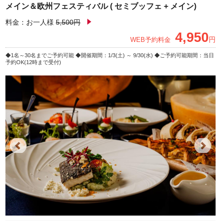
メイン＆欧州フェスティバル ( セミブッフェ + メイン)
料金：お一人様
5,500円
4,950
円
WEB予約料金
1名～30名までご予約可能
開催期間：1/3(土) ～ 9/30(水)
ご予約可能期間：当日
予約OK(12時まで受付)
Previous
Next