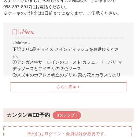
必要でございましたら種類/サイズの確認がございますので
098-897-8917にお電話ください。
※ケーキのご注文は3日前までになります、ご了承ください。
- Maine -
下記より1品チョイス メインディッシュをお選びくださ
い。
①アンガス牛サーロインのロースト カフェ・ド・パリ マ
デラソースとアイヨリの２色ソース
②スズキのポアレと帆立のグリル 菜の花とカラスミのリ
ゾット添え サフランソース バジルのパウダー
③ロブスターテルミードル仕立て（追加料金＋1,500円）
④アンガス牛グリルステーキ＆ロブスターテルミドール仕
立て (追加料金＋2,500円)
- Buffet -
カンタンWEB予約
【サラダ10種】
サニーレタス＆グリンリーフ
サラダトッピング10種（味付き４種/素材野菜６種）
予約にはログイン・会員登録が必要です。