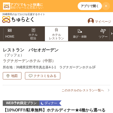
アプリでもっと快適に
×
アプリで開く
通知でセールも見逃さない
沖縄県民のおでかけを応援するサイト
マイページ
ホテル
ホテル
HOME
遊び・体験
ツアー
宿泊
レストラン
レストラン パセオガーデン
（ブッフェ）
ラグナガーデンホテル（中部）
所在地：
沖縄県宜野湾市真志喜4-1-1 ラグナガーデンホテル1F
地図
クチコミをみる
このホテルのレストラン一覧へ
WEB予約限定プラン
【10%OFF‼/駐車無料】ホテルディナー★4種から選べる