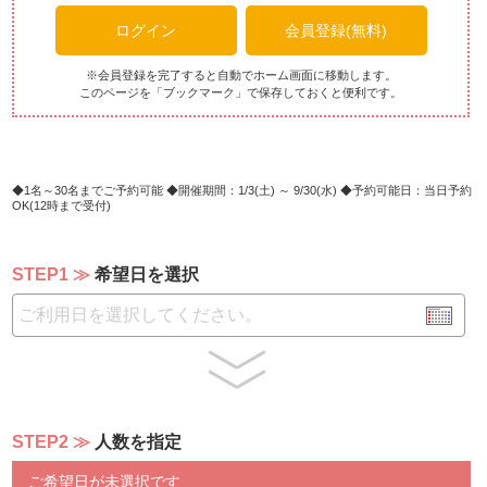
ポテトサラダ/マカロニサラダ
ログイン
会員登録(無料)
キャロットラぺ/コールスロー
冬瓜＆ツナ/豆苗
パプリカ/オクラ
※会員登録を完了すると自動でホーム画面に移動します。
このページを「ブックマーク」で保存しておくと便利です。
キヌア＆ミックスビーンズ/海藻
【前菜6種＆アミューズ2種】
・チェリートマトのカプレーゼ
・抹茶とフロマージュのミニタルト ベーコンチップ添え
1名～30名までご予約可能
開催期間：1/3(土) ～ 9/30(水)
予約可能日：当日予約
OK(12時まで受付)
・ミニタルト、抹茶フロマージュ
・プチグジュールのカナッペ レバーペースト
・トウモロコシとベーコンのクロスタータ
STEP1
希望日を選択
・彩野菜のピクルスとガスパッチョアンダルシア風
ガスパッチョ
・まめアジのエスカベッシュ レットオニオンのアグロド
ルチェ
・ニョッコフリット 生ハムとパルメザンチーズ
・焼きナスとトマトのマリネ トンナートソース
・豚バラ肉のレモンパイスソテーとレンズマメのサラダ添
STEP2
人数を指定
え
ご希望日が未選択です
【温製料理】