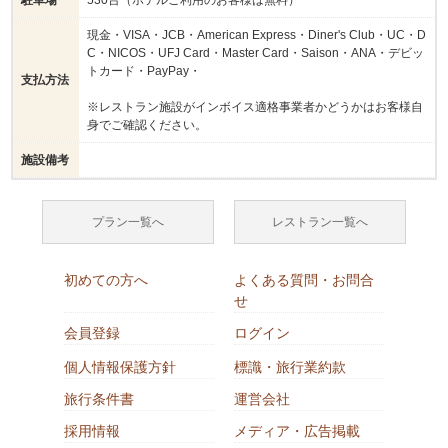
駐車場
530台（ホテルご利用のお客様は無料）
現金・VISA・JCB・American Express・Diner's Club・UC・D
C・NICOS・UFJ Card・Master Card・Saison・ANA・デビッ
トカード・PayPay・
支払方法
※レストラン施設がインボイス適格事業者かどうかはお客様自
身でご確認ください。
施設備考
プラン一覧へ
レストラン一覧へ
初めての方へ
よくある質問・お問合
せ
会員登録
ログイン
個人情報保護方針
標識・旅行業約款
旅行条件書
運営会社
採用情報
メディア・広告掲載