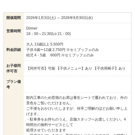
【パスタ】※生パスタ使用
・カョエペペ 黒コショウとパルミジャーノレッジャーノ
開催期間
2026年1月3日(土) ～ 2026年9月30日(水)
のパスタ
Dinner
・パスタボロネーゼ
営業時間
18：00～21:30(Lo 21：00)
他にサラダ11種 / パン数種
大人 13歳以上 5,500円
ソフトドリンク、コーヒー、紅茶などをご用意しておりま
料金詳細
子供 6歳〜12歳 2,750円 ※セミブッフェのみ
す
幼児 4・5歳 600円 ※セミブッフェのみ
お子様同
＊ブッフェの内容は予告なく変更になる場合がございます
【同伴可否】可能 【子供メニュー】あり 【子供用椅子】あり
伴可否
プラン備
考
館内工事のため窓側のお席は養生シートで覆われており、外の
景色をご覧いただけません。
ご不便をおかけいたしますが、何卒ご理解のほどお願い申し上
げます。
・駐車券をお持ちのうえ、店舗スタッフへお渡しください。4
時間分の無料サービスとして
処理させていただきます