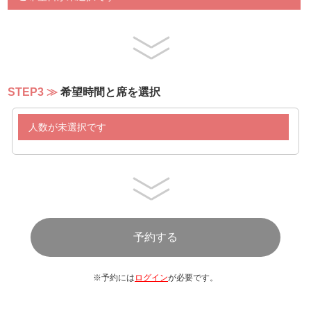
・鶏もも肉とキノコのタンドリー風味 ローストポテト添
え
・豚バラ肉のペルシャ―ト仕立て 粒マスタードソース
・白身魚と白菜の白ワイン蒸し デュクレレ風
【キッズコーナー】
STEP3
希望時間と席を選択
・彩り野菜のチーズフォンデュ４種のトッピング
・煮込みハンバーグ マッシュポテトとペンネ添え
人数が未選択です
・チキン唐揚げ＆スマイルポテト又はうむくじボール
・シューファルシ トマトソースとチーズのグラチネ
【スープ/カレー】
ニンニクとバケットのスープマドリード風
本日のクリームスープ
コンディメント３種（パルメザン、クルトン、バジルソー
ス）
欧州カレー/レッドカレー
（アチャール/ゴーヤアチャール/エビセン/ナン）
ビーフトマトハイシソース
※予約には
ログイン
が必要です。
ジャンバラヤ
白飯