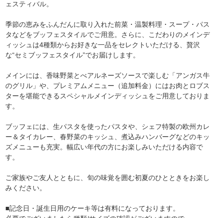
ェスティバル。
季節の恵みをふんだんに取り入れた前菜・温製料理・スープ・パス
タなどをブッフェスタイルでご用意。さらに、こだわりのメインデ
ィッシュは4種類からお好きな一品をセレクトいただける、贅沢
な“セミブッフェスタイル”でお届けします。
メインには、香味野菜とべアルネーズソースで楽しむ「アンガス牛
のグリル」や、プレミアムメニュー（追加料金）にはお肉とロブス
ターを堪能できるスペシャルメインディッシュをご用意しておりま
す。
ブッフェには、生パスタを使ったパスタや、シェフ特製の欧州カレ
ー＆タイカレー、春野菜のキッシュ、煮込みハンバーグなどのキッ
ズメニューも充実。幅広い年代の方にお楽しみいただける内容で
す。
ご家族やご友人とともに、旬の味覚を囲む初夏のひとときをお楽し
みください。
■記念日・誕生日用のケーキ等は有料になっております。