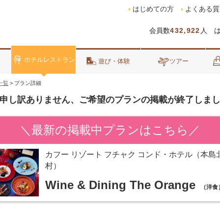
はじめての方
よくある質
会員数
432,922
人 
ホテルレストラン
泊
遊び・体験
ツアー
一覧
>
プラン詳細
申し訳ありません、ご希望のプランの掲載が終了しま
＼最新の掲載中プランはこちら／
カフー リゾート フチャク コンド・ホテル（本島
村）
Wine & Dining The Orange
（洋食