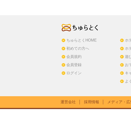
ちゅらとくHOME
ホ
初めての方へ
ホ
会員規約
遊
会員登録
お
ログイン
キ
よ
運営会社
│
採用情報
│
メディア・広