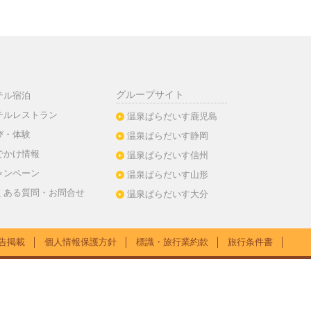
グループサイト
テル宿泊
テルレストラン
温泉ぱらだいす鹿児島
び・体験
温泉ぱらだいす静岡
でかけ情報
温泉ぱらだいす信州
ャンペーン
温泉ぱらだいす山形
くある質問・お問合せ
温泉ぱらだいす大分
告掲載
│
個人情報保護方針
│
標識・旅行業約款
│
旅行条件書
│