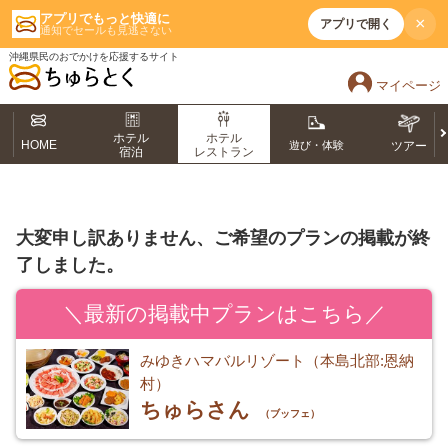
アプリでもっと快適に
×
アプリで開く
通知でセールも見逃さない
沖縄県民のおでかけを応援するサイト
マイページ
ホテル
ホテル
HOME
遊び・体験
ツアー
宿泊
レストラン
大変申し訳ありません、ご希望のプランの掲載が終
了しました。
＼最新の掲載中プランはこちら／
みゆきハマバルリゾート（本島北部:恩納
村）
ちゅらさん
（ブッフェ）