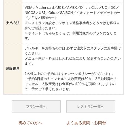
VISA／Master card／JCB／AMEX／Diners Club／UC／DC／
NICOS／UFJ／Orico／SAISON／イオンカード／デビットカー
ド／Edy／銀聯カード
支払方法
※レストラン施設がインボイス適格事業者かどうかはお客様自
身でご確認ください。
※ポイント（ちゅらとくらぶ）利用対象外のプランになりま
す。
アレルギーをお持ちの方は 必ずご注文前にスタッフにお声掛け
ください。
メニュー内容・料金は仕入れ状況により 変更することがござい
ます。
施設備考
6名様以上のご予約にはキャンセルポリシーがございます。
ご予約3日前のキャンセル・人数変更は50％、2日前以降のキ
ャンセル・人数変更はお食事代の100％を頂戴いたしますの
で、予めご了承くださいませ。
プラン一覧へ
レストラン一覧へ
初めての方へ
よくある質問・お問合