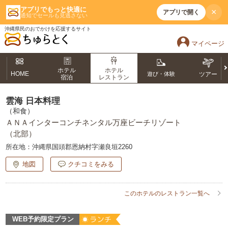
アプリでもっと快適に
×
アプリで開く
通知でセールも見逃さない
沖縄県民のおでかけを応援するサイト
マイページ
ホテル
ホテル
HOME
遊び・体験
ツアー
宿泊
レストラン
雲海 日本料理
（和食）
ＡＮＡインターコンチネンタル万座ビーチリゾート
（北部）
所在地：
沖縄県国頭郡恩納村字瀬良垣2260
地図
クチコミをみる
このホテルのレストラン一覧へ
WEB予約限定プラン