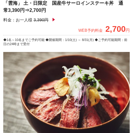
「雲海」 土・日限定 国産牛サーロインステーキ丼 通
常3,390円⇒2,700円
料金：お一人様
3,390円
2,700
円
WEB予約料金
1名～10名までご予約可能
開催期間：1/10(土) ～ 8/31(月)
ご予約可能期間：前
日の24時まで受付