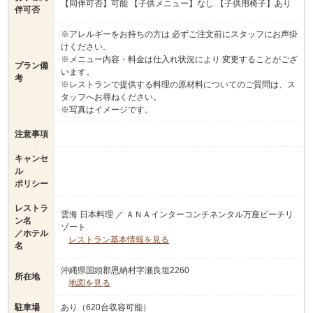
【同伴可否】可能 【子供メニュー】なし 【子供用椅子】あり
伴可否
※アレルギーをお持ちの方は 必ずご注文前にスタッフにお声掛
けください。
※メニュー内容・料金は仕入れ状況により 変更することがござ
プラン備
います。
考
※レストランで提供する料理の原材料についてのご質問は、ス
タッフへお尋ねください。
※写真はイメージです。
注意事項
キャンセ
ル
ポリシー
レストラ
雲海 日本料理 ／ ＡＮＡインターコンチネンタル万座ビーチリ
ン名
ゾート
／ホテル
レストラン基本情報を見る
名
沖縄県国頭郡恩納村字瀬良垣2260
所在地
地図を見る
駐車場
あり（620台収容可能）