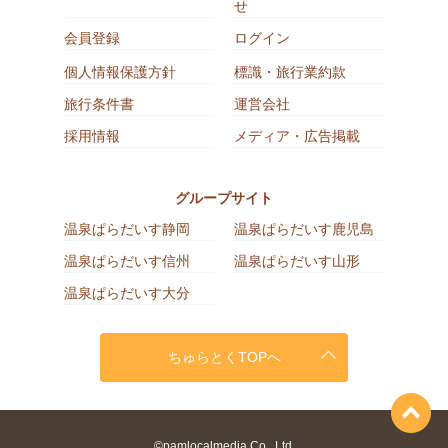
せ
会員登録
ログイン
個人情報保護方針
標識・旅行業約款
旅行条件書
運営会社
採用情報
メディア・広告掲載
グループサイト
温泉ぱらだいす静岡
温泉ぱらだいす鹿児島
温泉ぱらだいす信州
温泉ぱらだいす山形
温泉ぱらだいす大分
ちゅらとくTOPへ
©pamlocalmedia Co., Ltd.