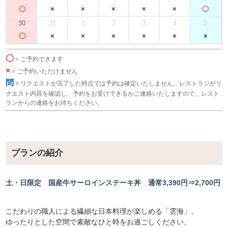
30
31
1
2
3
4
5
〇
= ご予約できます
×
= ご予約いただけません
問
= リクエストが完了した時点では予約は確定いたしません。レストランがリ
クエスト内容を確認し、予約をお受けできるかご連絡いたしますので、レスト
ランからの連絡をお待ちください。
プランの紹介
土・日限定 国産牛サーロインステーキ丼 通常3,390円⇒2,700円
こだわりの職人による繊細な日本料理が楽しめる「雲海」。
ゆったりとした空間で素敵なひと時をお過ごしください。