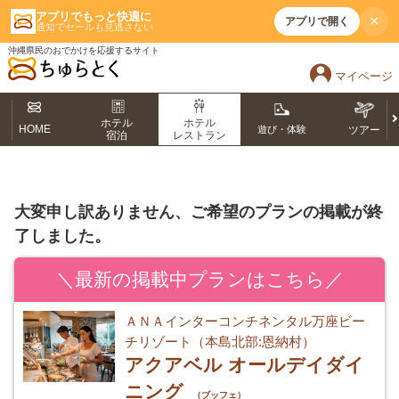
アプリでもっと快適に
×
アプリで開く
通知でセールも見逃さない
沖縄県民のおでかけを応援するサイト
マイページ
ホテル
ホテル
HOME
遊び・体験
ツアー
宿泊
レストラン
大変申し訳ありません、ご希望のプランの掲載が終
了しました。
＼最新の掲載中プランはこちら／
ＡＮＡインターコンチネンタル万座ビー
チリゾート（本島北部:恩納村）
アクアベル オールデイダイ
ニング
（ブッフェ）