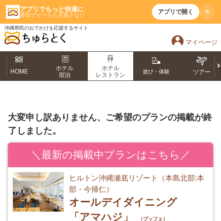
アプリでもっと快適に
×
アプリで開く
通知でセールも見逃さない
沖縄県民のおでかけを応援するサイト
マイページ
ホテル
ホテル
HOME
遊び・体験
ツアー
宿泊
レストラン
大変申し訳ありません、ご希望のプランの掲載が終
了しました。
＼最新の掲載中プランはこちら／
ヒルトン沖縄瀬底リゾート（本島北部:本
部・今帰仁）
オールデイダイニング
「アマハジ」
（ブッフェ）