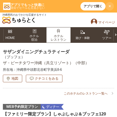
アプリでもっと快適に
×
アプリで開く
通知でセールも見逃さない
沖縄県民のおでかけを応援するサイト
マイページ
ホテル
ホテル
HOME
遊び・体験
ツアー
宿泊
レストラン
サザンダイニングチュラティーダ
（ブッフェ）
ザ・ビーチタワー沖縄（共立リゾート）（中部）
所在地：
沖縄県中頭郡北谷町字美浜8-6
地図
クチコミをみる
このホテルのレストラン一覧へ
WEB予約限定プラン
【ファミリー限定プラン】しゃぶしゃぶ＆ブッフェ120