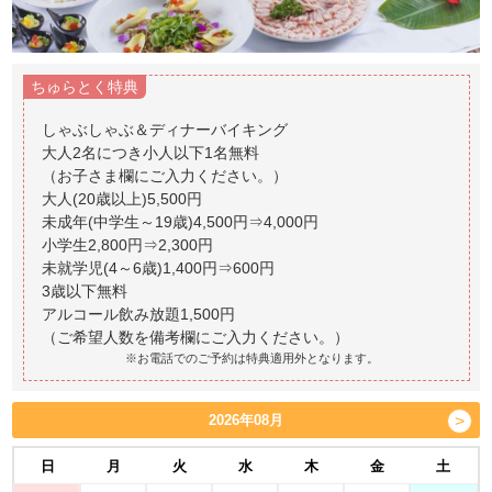
ちゅらとく特典
しゃぶしゃぶ＆ディナーバイキング
大人2名につき小人以下1名無料
（お子さま欄にご入力ください。）
大人(20歳以上)5,500円
未成年(中学生～19歳)4,500円⇒4,000円
小学生2,800円⇒2,300円
未就学児(4～6歳)1,400円⇒600円
3歳以下無料
アルコール飲み放題1,500円
※お電話でのご予約は特典適用外となります。
2026年08月
日
月
火
水
木
金
土