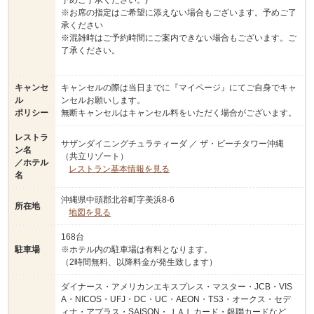
予めご了承ください。)
※お席の指定はご希望に添えない場合もございます。予めご了
承ください
※混雑時はご予約時間にご案内できない場合もございます。ご
了承ください。
キャンセ
キャンセルの際は当日までに『マイページ』にてご自身でキャ
ル
ンセルお願いします。
ポリシー
無断キャンセルはキャンセル料をいただく場合がございます。
レストラ
サザンダイニングチュラティーダ ／ ザ・ビーチタワー沖縄
ン名
（共立リゾート）
／ホテル
レストラン基本情報を見る
名
沖縄県中頭郡北谷町字美浜8-6
所在地
地図を見る
168台
駐車場
※ホテル内の駐車場は有料となります。
（2時間無料、以降料金が発生致します）
ダイナース・アメリカンエキスプレス・マスター・JCB・VIS
A・NICOS・UFJ・DC・UC・AEON・TS3・オークス・セデ
ィナ・アプラス・SAISON・ＪＡＬカード・銀聯カードなど