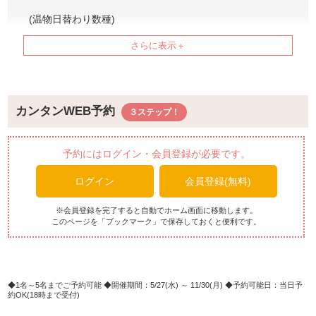
(温物日替わり数種)
・牛すじ煮込み
・ヤンニョムチキン
・魚料理
・アグーポークソテー
・ラビオリ
・ユッケジャン
カンタンWEB予約
などなど･･･
・パン数種
予約にはログイン・会員登録が必要です。
・前菜数種
ログイン
会員登録(無料)
・サラダ数種
・フルーツ数種
・デザート数種
※会員登録を完了すると自動でホーム画面に移動します。
このページを「ブックマーク」で保存しておくと便利です。
・お子様メニュー
・ブルーシールアイス
などなど、日替わりメニュー。
※多少メニューが変更になる場合もございます。
1名～5名までご予約可能
開催期間：5/27(水) ～ 11/30(月)
予約可能日：当日予
約OK(18時まで受付)
予めご了承くださいませ。