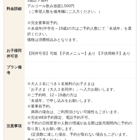
3歳以下無料
アルコール飲み放題1,500円
料金詳細
（ご希望人数を備考欄にご入力ください。）
※完全要事前予約。
※未成年(中学生～19歳)の方はご予約人数にて「未成年」を選
択ください。
価格は消費税込みとなります。
お子様同
【同伴可否】可能 【子供メニュー】あり 【子供用椅子】あり
伴可否
プラン備
考
※大人２名につき１名無料のお子さまは
「お子さま（大人２名同伴）」へ入力お願いします。
※ご予約時、12～19歳の方は
「未成年」で申し込みをお願いします。
※要事前予約。
満席の場合は、ご利用頂けない可能性もございます。
※完全WEB予約限定、電話予約不可。
※予約の日程変更や人数の増減がある際は販売期間内に予約の
注意事項
取り直しをお願い致します。
(定員数に達した場合、予約が取れない場合もございます。