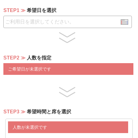
STEP1
希望日を選択
△▼飲み放題メニュー△▼
お一人様1000円追加でご利用いただけます。
※アルコール飲み放題内容
・生ビール
・泡盛
STEP2
人数を指定
・ワイン
・ウィスキー
ご希望日が未選択です
・カクテル
・スパークリングワイン
・ソフトドリンク
STEP3
希望時間と席を選択
人数が未選択です