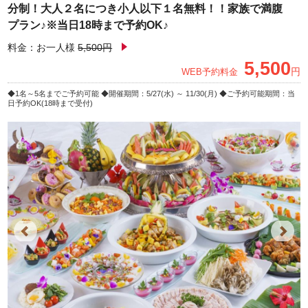
分制！大人２名につき小人以下１名無料！！家族で満腹
プラン♪※当日18時まで予約OK♪
料金：お一人様
5,500円
5,500
円
WEB予約料金
1名～5名までご予約可能
開催期間：5/27(水) ～ 11/30(月)
ご予約可能期間：当
日予約OK(18時まで受付)
Previous
Next