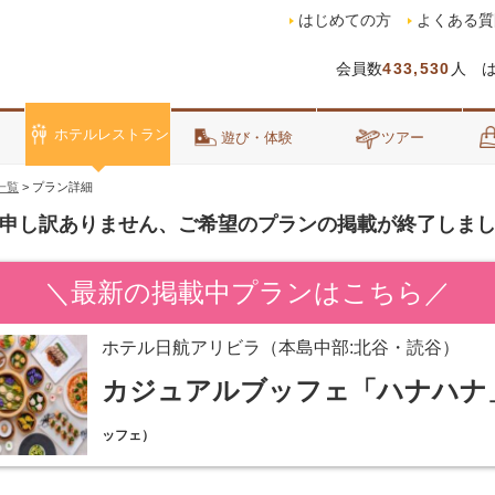
はじめての方
よくある質
会員数
433,530
人 
ホテルレストラン
泊
遊び・体験
ツアー
一覧
>
プラン詳細
申し訳ありません、ご希望のプランの掲載が終了しま
＼最新の掲載中プランはこちら／
ホテル日航アリビラ（本島中部:北谷・読谷）
カジュアルブッフェ「ハナハナ
ッフェ）