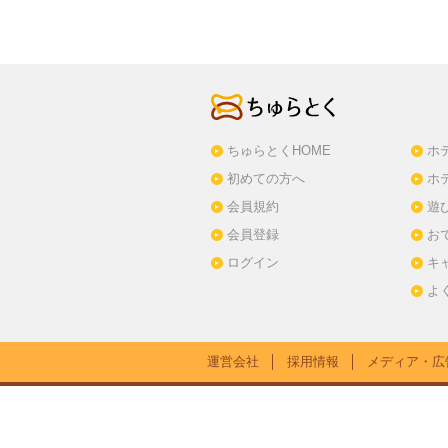
ちゅらとくHOME
ホ
初めての方へ
ホ
会員規約
遊
会員登録
お
ログイン
キ
よ
運営会社
│
採用情報
│
メディア・広