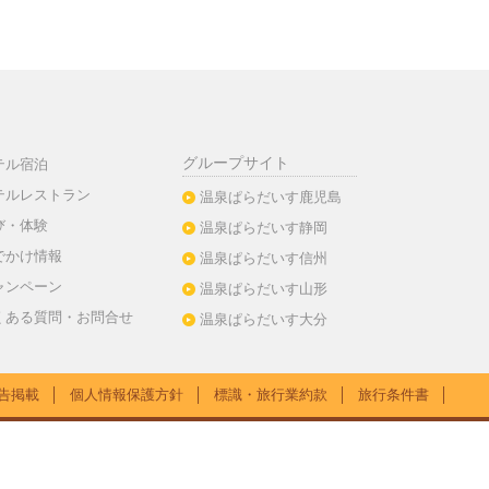
グループサイト
テル宿泊
テルレストラン
温泉ぱらだいす鹿児島
び・体験
温泉ぱらだいす静岡
でかけ情報
温泉ぱらだいす信州
ャンペーン
温泉ぱらだいす山形
くある質問・お問合せ
温泉ぱらだいす大分
告掲載
│
個人情報保護方針
│
標識・旅行業約款
│
旅行条件書
│