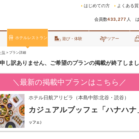
はじめての方
よくある質
会員数
433,277
人 
ホテルレストラン
泊
遊び・体験
ツアー
一覧
>
プラン詳細
申し訳ありません、ご希望のプランの掲載が終了しま
＼最新の掲載中プランはこちら／
ホテル日航アリビラ（本島中部:北谷・読谷）
カジュアルブッフェ「ハナハナ
ッフェ）