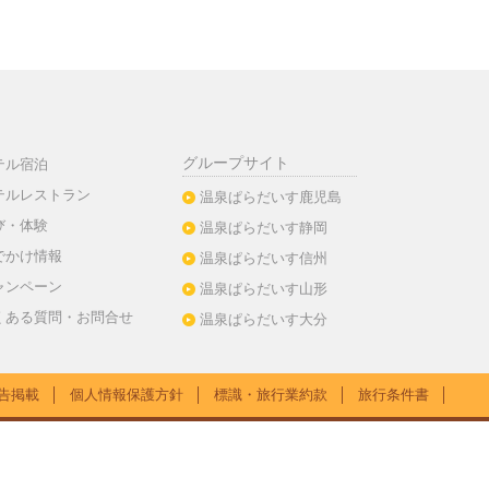
グループサイト
テル宿泊
テルレストラン
温泉ぱらだいす鹿児島
び・体験
温泉ぱらだいす静岡
でかけ情報
温泉ぱらだいす信州
ャンペーン
温泉ぱらだいす山形
くある質問・お問合せ
温泉ぱらだいす大分
告掲載
│
個人情報保護方針
│
標識・旅行業約款
│
旅行条件書
│