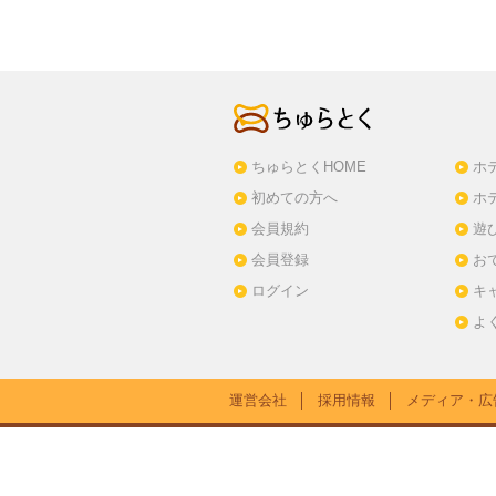
ちゅらとくHOME
ホ
初めての方へ
ホ
会員規約
遊
会員登録
お
ログイン
キ
よ
運営会社
│
採用情報
│
メディア・広