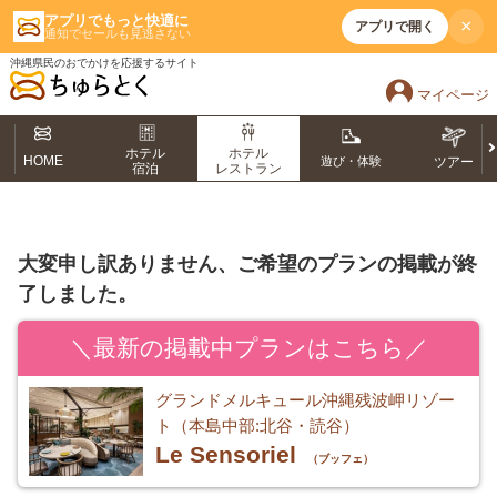
アプリでもっと快適に
×
アプリで開く
通知でセールも見逃さない
沖縄県民のおでかけを応援するサイト
マイページ
ホテル
ホテル
HOME
遊び・体験
ツアー
宿泊
レストラン
大変申し訳ありません、ご希望のプランの掲載が終
了しました。
＼最新の掲載中プランはこちら／
グランドメルキュール沖縄残波岬リゾー
ト（本島中部:北谷・読谷）
Le Sensoriel
（ブッフェ）