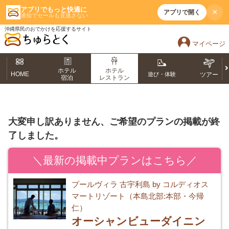
アプリでもっと快適に
×
アプリで開く
通知でセールも見逃さない
沖縄県民のおでかけを応援するサイト
マイページ
ホテル
ホテル
HOME
遊び・体験
ツアー
宿泊
レストラン
大変申し訳ありません、ご希望のプランの掲載が終
了しました。
＼最新の掲載中プランはこちら／
プールヴィラ 古宇利島 by コルディオス
マートリゾート（本島北部:本部・今帰
仁）
オーシャンビューダイニン