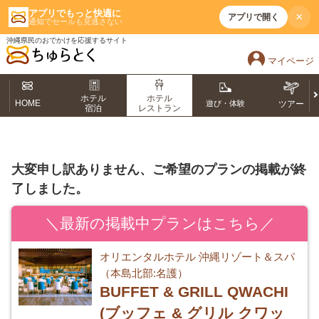
アプリでもっと快適に
×
アプリで開く
通知でセールも見逃さない
沖縄県民のおでかけを応援するサイト
マイページ
ホテル
ホテル
HOME
遊び・体験
ツアー
宿泊
レストラン
大変申し訳ありません、ご希望のプランの掲載が終
了しました。
＼最新の掲載中プランはこちら／
オリエンタルホテル 沖縄リゾート＆スパ
（本島北部:名護）
BUFFET & GRILL QWACHI
(ブッフェ & グリル クワッ