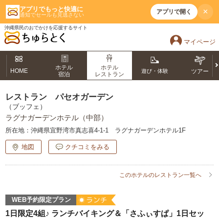
アプリでもっと快適に
×
アプリで開く
通知でセールも見逃さない
沖縄県民のおでかけを応援するサイト
マイページ
ホテル
ホテル
HOME
遊び・体験
ツアー
宿泊
レストラン
レストラン パセオガーデン
（ブッフェ）
ラグナガーデンホテル（中部）
所在地：
沖縄県宜野湾市真志喜4-1-1 ラグナガーデンホテル1F
地図
クチコミをみる
このホテルのレストラン一覧へ
WEB予約限定プラン
1日限定4組♪ ランチバイキング＆「さふぃすぱ」1日セッ