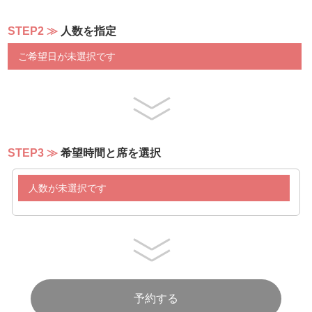
チェリートマトのカプレーゼ（※週末限定）
賑わい野菜と人参のムースリンヌ（※週末限定）
STEP2
人数を指定
生ハムとキャロットラぺのピンチョス マンゴ添え（※週
末限定）
ご希望日が未選択です
トリムネニクとセロリのサラダマスタード風味
菜の花のキッシュロレーヌ
刻み野菜のアンダルシア風 ピカディージョ
彩野菜のピクルス
ジャガイモとタケノコのギリシャ風 タラモサラダ
柑橘フルーツと白身魚のエスカベッシュ タブレサラダ添
え
STEP3
希望時間と席を選択
【スープ/カレー】
人数が未選択です
野菜たっぷりミネストローネ
本日のクリームスープ
コンディメント３種（パルメザン、クルトン、バジルソー
ス）
欧州カレー/タイカレー
ビーフトマトハヤシソース
ターメリックライス
白飯