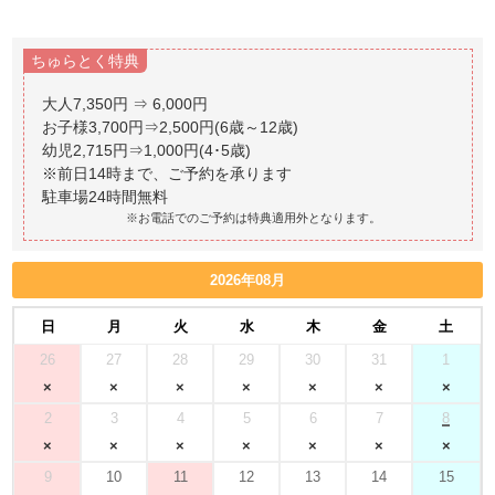
ちゅらとく特典
大人7,350円 ⇒ 6,000円
お子様3,700円⇒2,500円(6歳～12歳)
幼児2,715円⇒1,000円(4･5歳)
※前日14時まで、ご予約を承ります
※お電話でのご予約は特典適用外となります。
2026年08月
日
月
火
水
木
金
土
26
27
28
29
30
31
1
2
3
4
5
6
7
8
9
10
11
12
13
14
15