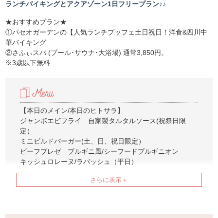
ランチバイキングとアクアゾーン1日フリープラン♪♪
★おすすめプラン★
①パセオガーデンの【人気ランチブッフェ土日祝日！洋食&四川中
華バイキング
②さふぃスパ (プール･サウナ･大浴場) 通常3,850円。
※3歳以下無料
【本日のメイン/本日のヒトサラ】
ジャンボエビフライ 自家製タルタルソース(祝祭日限
定）
ミニビルドバーガー(土、日、祝日限定）
ビーフブレゼ ブルギニ風/シーフードブルギニオン
キッシュロレーヌ/ラバッシュ（平日）
ピザ・カプリチョーザ（平日）
ローストビーフ マッシュポテト添え 特製和風ソース
【パスタ3種】
春キャベツとニンニクのペペロンチーノ