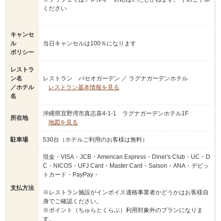
ください
キャンセ
ル
当日キャンセルは100％になります
ポリシー
レストラ
ン名
レストラン パセオガーデン ／ ラグナガーデンホテル
／ホテル
レストラン基本情報を見る
名
沖縄県宜野湾市真志喜4-1-1 ラグナガーデンホテル1F
所在地
地図を見る
駐車場
530台（ホテルご利用のお客様は無料）
現金・VISA・JCB・American Express・Diner's Club・UC・D
C・NICOS・UFJ Card・Master Card・Saison・ANA・デビッ
トカード・PayPay・
支払方法
※レストラン施設がインボイス適格事業者かどうかはお客様自
身でご確認ください。
※ポイント（ちゅらとくらぶ）利用対象外のプランになりま
す。