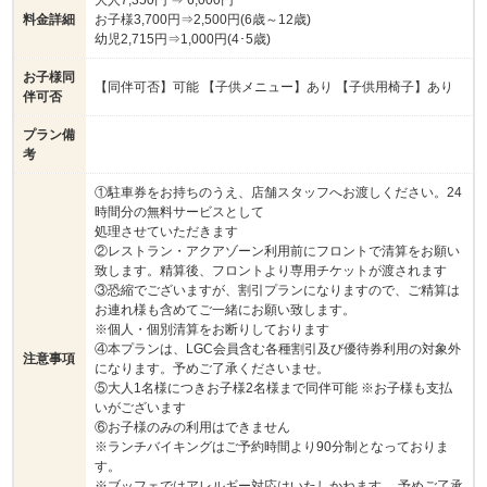
料金詳細
お子様3,700円⇒2,500円(6歳～12歳)
幼児2,715円⇒1,000円(4･5歳)
お子様同
【同伴可否】可能 【子供メニュー】あり 【子供用椅子】あり
伴可否
プラン備
考
①駐車券をお持ちのうえ、店舗スタッフへお渡しください。24
時間分の無料サービスとして
処理させていただきます
②レストラン・アクアゾーン利用前にフロントで清算をお願い
致します。精算後、フロントより専用チケットが渡されます
③恐縮でございますが、割引プランになりますので、ご精算は
お連れ様も含めてご一緒にお願い致します。
※個人・個別清算をお断りしております
④本プランは、LGC会員含む各種割引及び優待券利用の対象外
注意事項
になります。予めご了承くださいませ。
⑤大人1名様につきお子様2名様まで同伴可能 ※お子様も支払
いがございます
⑥お子様のみの利用はできません
※ランチバイキングはご予約時間より90分制となっておりま
す。
※ブッフェではアレルギー対応はいたしかねます。 予めご了承