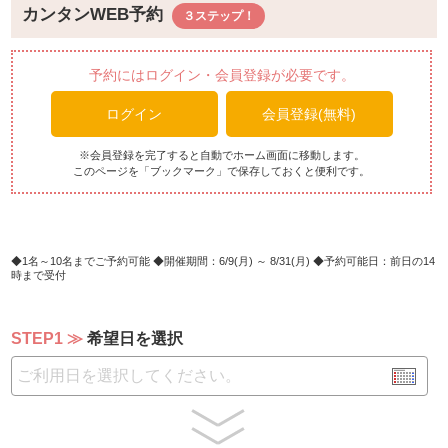
山菜のアサリのボンゴレ和風仕立て
カンタンWEB予約
ペンネポルペッティ
【温製欧風料理】
予約にはログイン・会員登録が必要です。
鶏モモ肉と新玉ねぎのブランケット 軽いグラチネ
ログイン
会員登録(無料)
豚バラ肉と白インゲン豆の煮込みカスレ風
旬鰆のポアレ トマトクリームソース バジル風味
アスパラとオルッォのリゾット
※会員登録を完了すると自動でホーム画面に移動します。
このページを「ブックマーク」で保存しておくと便利です。
バスク風ピペラーオムレツ仕立て
ほうれん草とニョッキのグラタン
【サラダ10種】
サニーレタス＆グリンリーフ
1名～10名までご予約可能
開催期間：6/9(月) ～ 8/31(月)
予約可能日：前日の14
時まで受付
サラダトッピング10種（味付き４種/素材野菜６種）
ポテトサラダ/マカロニサラダ
キャロットラぺ/コールスロー
STEP1
希望日を選択
冬瓜＆ツナ/豆苗
パプリカ/オクラ
キヌア＆ミックスビーンズ/海藻
【前菜6種＆アミューズ2種】