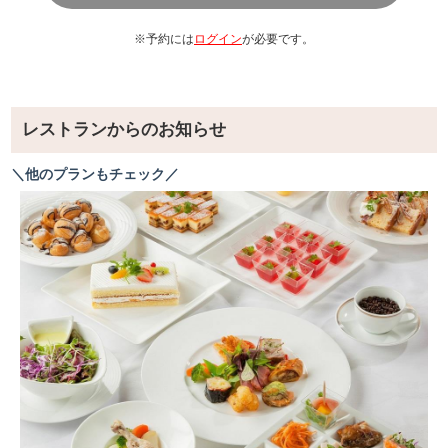
【中華四川料理】
麻婆豆腐
※予約には
ログイン
が必要です。
麻婆麵
中華風ピリ辛チャプチェ（トッピング海老・豚バラ・野菜
色々）
白菜とキノコのクリーム煮（とりほぐし・きのこ）
レストランからのお知らせ
油淋鶏
＼他のプランもチェック／
デザート数種
パン7種・珈琲・ジュース数種類をご用意しております
＊メニュー内容は予告なく変更になる場合がございます
他にサラダ11種/フルーツ5種/デザート8種/パン6種
珈琲・ジュース数種類をご用意しております
＊メニュー内容は予告なく変更になる場合がございます