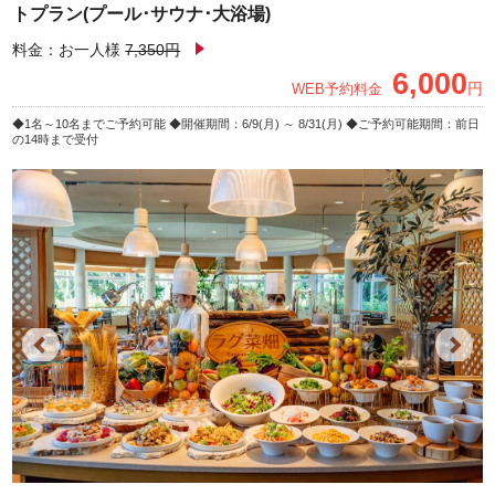
トプラン(プール･サウナ･大浴場)
料金：お一人様
7,350円
6,000
円
WEB予約料金
1名～10名までご予約可能
開催期間：6/9(月) ～ 8/31(月)
ご予約可能期間：前日
の14時まで受付
Previous
Next