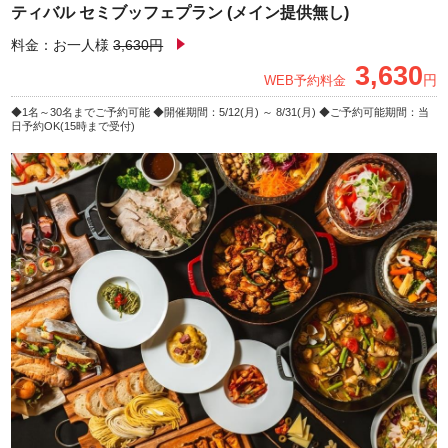
ティバル セミブッフェプラン (メイン提供無し)
料金：お一人様
3,630円
3,630
円
WEB予約料金
1名～30名までご予約可能
開催期間：5/12(月) ～ 8/31(月)
ご予約可能期間：当
日予約OK(15時まで受付)