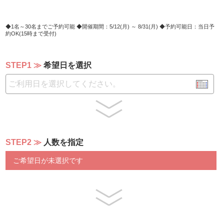
・焼きナスとトマトのマリネ トンナートソース
・豚バラ肉のレモンパイスソテーとレンズマメのサラダ添
え
1名～30名までご予約可能
開催期間：5/12(月) ～ 8/31(月)
予約可能日：当日予
約OK(15時まで受付)
【温製料理】
・鶏もも肉とキノコのタンドリー風味 ローストポテト添
STEP1
希望日を選択
え
・豚バラ肉のペルシャ―ト仕立て 粒マスタードソース
・白身魚と白菜の白ワイン蒸し デュクレレ風
【キッズコーナー】
・彩り野菜のチーズフォンデュ４種のトッピング
・煮込みハンバーグ マッシュポテトとペンネ添え
STEP2
人数を指定
・チキン唐揚げ＆スマイルポテト又はうむくじボール
・シューファルシ トマトソースとチーズのグラチネ
ご希望日が未選択です
【スープ/カレー】
ニンニクとバケットのスープマドリード風
本日のクリームスープ
コンディメント３種（パルメザン、クルトン、バジルソー
ス）