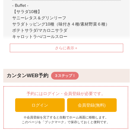
- Buffet -
【サラダ10種】
サニーレタス＆グリンリーフ
サラダトッピング10種（味付き４種/素材野菜６種）
ポテトサラダ/マカロニサラダ
キャロットラぺ/コールスロー
冬瓜＆ツナ/豆苗
パプリカ/オクラ
キヌア＆ミックスビーンズ/海藻
【前菜6種＆アミューズ2種】
・チェリートマトのカプレーゼ
カンタンWEB予約
・抹茶とフロマージュのミニタルト ベーコンチップ添え
・ミニタルト、抹茶フロマージュ
・プチグジュールのカナッペ レバーペースト
予約にはログイン・会員登録が必要です。
・トウモロコシとベーコンのクロスタータ
ログイン
会員登録(無料)
・彩野菜のピクルスとガスパッチョアンダルシア風
ガスパッチョ
・まめアジのエスカベッシュ レットオニオンのアグロド
※会員登録を完了すると自動でホーム画面に移動します。
このページを「ブックマーク」で保存しておくと便利です。
ルチェ
・ニョッコフリット 生ハムとパルメザンチーズ