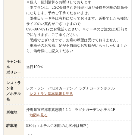
※個人・個別清算をお断りしております
・本プランは、LGC会員含む各種割引及び優待券利用の対象外
になります。予めご了承くださいませ。
・誕生日ケーキ等は有料になっております。必要でしたら種類/
サイズのい案内がございますので
098-897-8917にお電話ください。※ケーキのご注文は3日前ま
でになります、ご了承ください。
・恐縮でございますが、お席の希望は受けておりません。
・車椅子のお客様、足が不自由なお客様がいらっしゃいました
ら、備考欄にご記入ください
キャンセ
ル
当日100％
ポリシー
レストラ
ン名
レストラン パセオガーデン ／ ラグナガーデンホテル
／ホテル
レストラン基本情報を見る
名
沖縄県宜野湾市真志喜4-1-1 ラグナガーデンホテル1F
所在地
地図を見る
駐車場
530台（ホテルご利用のお客様は無料）