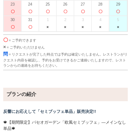
23
24
25
26
27
28
29
30
31
1
2
3
4
5
〇
= ご予約できます
×
= ご予約いただけません
問
= リクエストが完了した時点では予約は確定いたしません。レストランがリ
クエスト内容を確認し、予約をお受けできるかご連絡いたしますので、レスト
ランからの連絡をお待ちください。
プランの紹介
反響にお応えして「セミブッフェ単品」販売決定!!
🍁【期間限定】パセオガーデン「欧風セミブッフェ」—メインなし
単品🍁