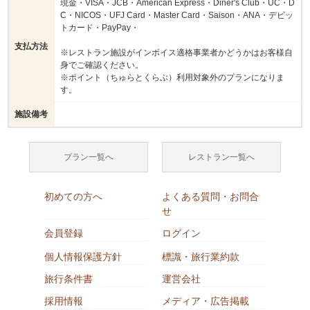
現金・VISA・JCB・American Express・Diner's Club・UC・D
C・NICOS・UFJ Card・Master Card・Saison・ANA・デビッ
トカード・PayPay・
支払方法
※レストラン施設がインボイス適格事業者かどうかはお客様自
身でご確認ください。
※ポイント（ちゅらとくらぶ）利用対象外のプランになりま
す。
施設備考
プラン一覧へ
レストラン一覧へ
初めての方へ
よくある質問・お問合
せ
会員登録
ログイン
個人情報保護方針
標識・旅行業約款
旅行条件書
運営会社
採用情報
メディア・広告掲載