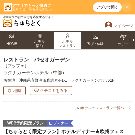
アプリでもっと快適に
×
アプリで開く
通知でセールも見逃さない
沖縄県民のおでかけを応援するサイト
マイページ
ホテル
ホテル
HOME
遊び・体験
ツアー
宿泊
レストラン
レストラン パセオガーデン
（ブッフェ）
ラグナガーデンホテル（中部）
所在地：
沖縄県宜野湾市真志喜4-1-1 ラグナガーデンホテル1F
地図
クチコミをみる
このホテルのレストラン一覧へ
WEB予約限定プラン
【ちゅらとく限定プラン】ホテルディナー★欧州フェス