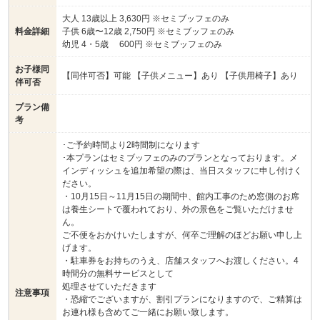
大人 13歳以上 3,630円 ※セミブッフェのみ
料金詳細
子供 6歳〜12歳 2,750円 ※セミブッフェのみ
幼児 4・5歳 600円 ※セミブッフェのみ
お子様同
【同伴可否】可能 【子供メニュー】あり 【子供用椅子】あり
伴可否
プラン備
考
･ご予約時間より2時間制になります
･本プランはセミブッフェのみのプランとなっております。メ
インディッシュを追加希望の際は、当日スタッフに申し付けく
ださい。
・10月15日～11月15日の期間中、館内工事のため窓側のお席
は養生シートで覆われており、外の景色をご覧いただけませ
ん。
ご不便をおかけいたしますが、何卒ご理解のほどお願い申し上
げます。
・駐車券をお持ちのうえ、店舗スタッフへお渡しください。4
時間分の無料サービスとして
処理させていただきます
注意事項
・恐縮でございますが、割引プランになりますので、ご精算は
お連れ様も含めてご一緒にお願い致します。