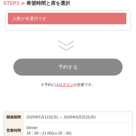
欧州カレー/レッドカレー
STEP3
希望時間と席を選択
（アチャール/ゴーヤアチャール/エビセン/ナン）
ビーフトマトハイシソース
人数が未選択です
ジャンバラヤ
白飯
【パスタ】※生パスタ使用
・カョエペペ 黒コショウとパルミジャーノレッジャーノ
のパスタ
・パスタボロネーゼ
他にサラダ11種 / パン数種
ソフトドリンク、コーヒー、紅茶などをご用意しておりま
す
※予約には
ログイン
が必要です。
＊ブッフェの内容は予告なく変更になる場合がございます
開催期間
2025年5月12日(月) ～ 2026年8月31日(月)
Dinner
営業時間
18：00～21:00(Lo 20：30)