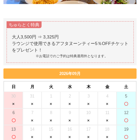
ちゅらとく特典
大人3,500円 ⇒ 3,325円
ラウンジで使用できるアフタヌーンティー5％OFFチケット
※お電話でのご予約は特典適用外となります。
2026年09月
日
月
火
水
木
金
土
30
31
1
2
3
4
5
6
7
8
9
10
11
12
13
14
15
16
17
18
19