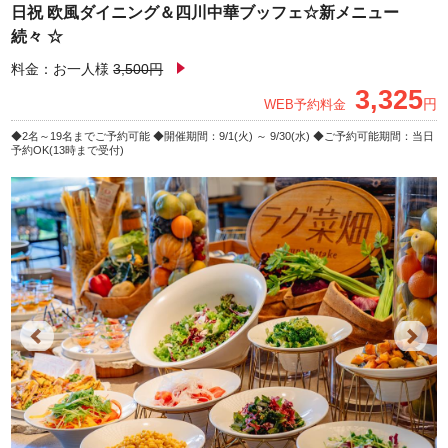
日祝 欧風ダイニング＆四川中華ブッフェ☆新メニュー
続々 ☆
料金：お一人様
3,500円
3,325
円
WEB予約料金
2名～19名までご予約可能
開催期間：9/1(火) ～ 9/30(水)
ご予約可能期間：当日
予約OK(13時まで受付)
Previous
Next