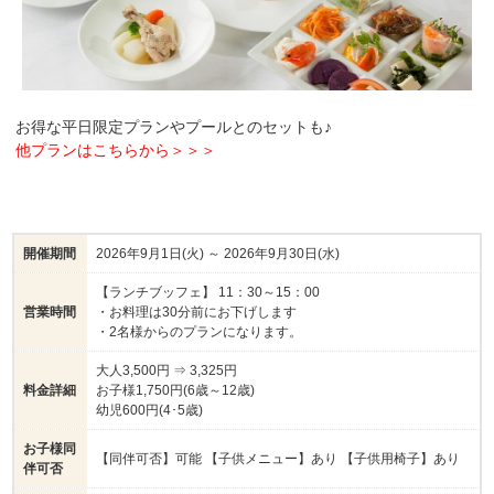
お得な平日限定プランやプールとのセットも♪
他プランはこちらから＞＞＞
開催期間
2026年9月1日(火) ～ 2026年9月30日(水)
【ランチブッフェ】 11：30～15：00
営業時間
・お料理は30分前にお下げします
・2名様からのプランになります。
大人3,500円 ⇒ 3,325円
料金詳細
お子様1,750円(6歳～12歳)
幼児600円(4･5歳)
お子様同
【同伴可否】可能 【子供メニュー】あり 【子供用椅子】あり
伴可否