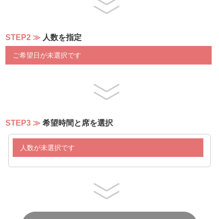
（前菜6種＆アミューズ2種）
チェリートマトのカプレーゼ（※週末限定）
賑わい野菜と人参のムースリンヌ（※週末限定）
STEP2
人数を指定
生ハムとキャロットラぺのピンチョス マンゴ添え（※週
末限定）
ご希望日が未選択です
トリムネニクとセロリのサラダマスタード風味
菜の花のキッシュロレーヌ
刻み野菜のアンダルシア風 ピカディージョ
彩野菜のピクルス
ジャガイモとタケノコのギリシャ風 タラモサラダ
柑橘フルーツと白身魚のエスカベッシュ タブレサラダ添
え
STEP3
希望時間と席を選択
（スープ/カレー）
人数が未選択です
野菜たっぷりミネストローネ
本日のクリームスープ
コンディメント３種（パルメザン、クルトン、バジルソー
ス）
欧州カレー/タイカレー
ビーフトマトハヤシソース
ターメリックライス