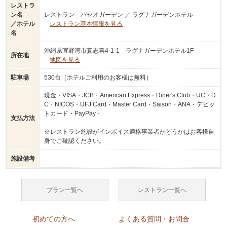
レストラ
ン名
レストラン パセオガーデン ／ ラグナガーデンホテル
／ホテル
レストラン基本情報を見る
名
沖縄県宜野湾市真志喜4-1-1 ラグナガーデンホテル1F
所在地
地図を見る
駐車場
530台（ホテルご利用のお客様は無料）
現金・VISA・JCB・American Express・Diner's Club・UC・D
C・NICOS・UFJ Card・Master Card・Saison・ANA・デビッ
トカード・PayPay・
支払方法
※レストラン施設がインボイス適格事業者かどうかはお客様自
身でご確認ください。
施設備考
プラン一覧へ
レストラン一覧へ
初めての方へ
よくある質問・お問合