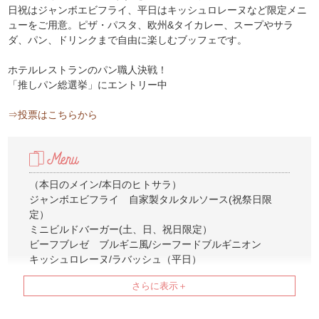
日祝はジャンボエビフライ、平日はキッシュロレーヌなど限定メニ
ューをご用意。ピザ・パスタ、欧州&タイカレー、スープやサラ
ダ、パン、ドリンクまで自由に楽しむブッフェです。
ホテルレストランのパン職人決戦！
「推しパン総選挙」にエントリー中
⇒投票はこちらから
（本日のメイン/本日のヒトサラ）
ジャンボエビフライ 自家製タルタルソース(祝祭日限
定）
ミニビルドバーガー(土、日、祝日限定）
ビーフブレゼ ブルギニ風/シーフードブルギニオン
キッシュロレーヌ/ラバッシュ（平日）
ピザ・カプリチョーザ（平日）
ローストビーフ マッシュポテト添え 特製和風ソース
（パスタ3種）