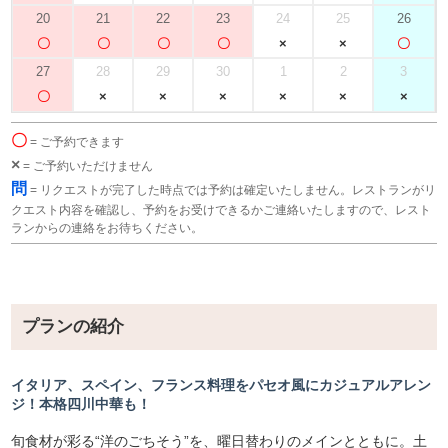
20
21
22
23
24
25
26
27
28
29
30
1
2
3
〇
= ご予約できます
×
= ご予約いただけません
問
= リクエストが完了した時点では予約は確定いたしません。レストランがリ
クエスト内容を確認し、予約をお受けできるかご連絡いたしますので、レスト
ランからの連絡をお待ちください。
プランの紹介
イタリア、スペイン、フランス料理をパセオ風にカジュアルアレン
ジ！本格四川中華も！
旬食材が彩る“洋のごちそう”を、曜日替わりのメインとともに。土