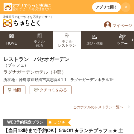
アプリでもっと快適に
×
アプリで開く
通知でセールも見逃さない
沖縄県民のおでかけを応援するサイト
マイページ
ホテル
ホテル
HOME
遊び・体験
ツアー
宿泊
レストラン
レストラン パセオガーデン
（ブッフェ）
ラグナガーデンホテル（中部）
所在地：
沖縄県宜野湾市真志喜4-1-1 ラグナガーデンホテル1F
地図
クチコミをみる
このホテルのレストラン一覧へ
WEB予約限定プラン
【当日13時まで予約OK】5％Off ★ランチブッフェ★ 土