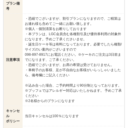
プラン備
考
・恐縮でございますが、割引プランになりますので、ご精算は
お連れ様も含めてご一緒にお願い致します。
※個人・個別清算をお断りしております
・本プランは、LGC会員含む各種割引及び優待券利用の対象外
になります。予めご了承くださいませ。
・誕生日ケーキ等は有料になっております。必要でしたら種類/
サイズのい案内がございますので
098-897-8917にお電話ください。※ケーキのご注文は3日前ま
注意事項
でになります、ご了承ください。
・恐縮でございますが、お席の希望は受けておりません。
・車椅子のお客様、足が不自由なお客様がいらっしゃいました
ら、備考欄にご記入ください
※込み合った場合、ご予約時間より90分制となっております。
※ブッフェではアレルギー対応はいたしかねます。 予めご了承
ください
※2名様からのプランになります
キャンセ
ル
当日キャンセルは100％になります
ポリシー