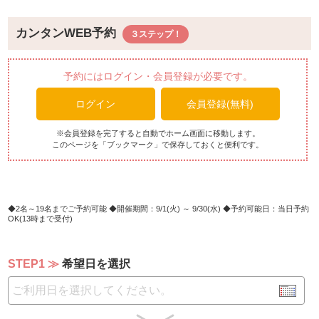
春キャベツとニンニクのペペロンチーノ
山菜のアサリのボンゴレ和風仕立て
カンタンWEB予約
ペンネポルペッティ
（温製欧風料理）
予約にはログイン・会員登録が必要です。
鶏モモ肉と新玉ねぎのブランケット 軽いグラチネ
ログイン
会員登録(無料)
豚バラ肉と白インゲン豆の煮込みカスレ風
旬鰆のポアレ トマトクリームソース バジル風味
アスパラとオルッォのリゾット
※会員登録を完了すると自動でホーム画面に移動します。
このページを「ブックマーク」で保存しておくと便利です。
バスク風ピペラーオムレツ仕立て
ほうれん草とニョッキのグラタン
（サラダ10種）
サニーレタス＆グリンリーフ
2名～19名までご予約可能
開催期間：9/1(火) ～ 9/30(水)
予約可能日：当日予約
OK(13時まで受付)
サラダトッピング10種（味付き４種/素材野菜６種）
ポテトサラダ/マカロニサラダ
キャロットラぺ/コールスロー
STEP1
希望日を選択
冬瓜＆ツナ/豆苗
パプリカ/オクラ
キヌア＆ミックスビーンズ/海藻