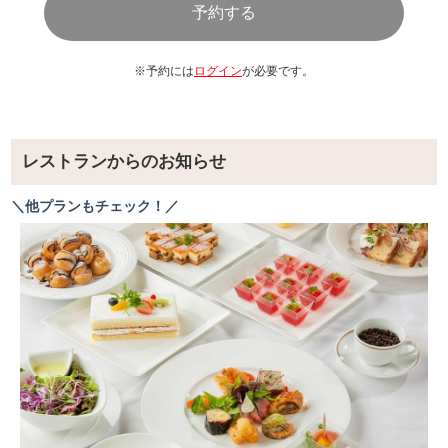
白飯
（中華四川料理）
麻婆豆腐
※予約には
ログイン
が必要です。
麻婆麵
中華風ピリ辛チャプチェ（トッピング海老・豚バラ・野菜
色々）
白菜とキノコのクリーム煮（とりほぐし・きのこ）
レストランからのお知らせ
油淋鶏
＼他プランもチェック！／
【デザート各種】
【ドリンク各種】
＊メニュー内容は予告なく変更になる場合がございます