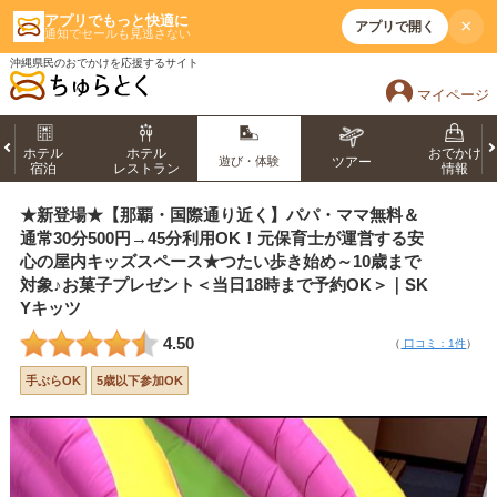
アプリでもっと快適に
×
アプリで開く
通知でセールも見逃さない
沖縄県民のおでかけを応援するサイト
マイページ
ホテル
ホテル
おでかけ
遊び・体験
ツアー
宿泊
レストラン
情報
★新登場★【那覇・国際通り近く】パパ・ママ無料＆
通常30分500円→45分利用OK！元保育士が運営する安
心の屋内キッズスペース★つたい歩き始め～10歳まで
対象♪お菓子プレゼント＜当日18時まで予約OK＞｜SK
Yキッツ
4.50
（
口コミ：1件
）
手ぶらOK
5歳以下参加OK