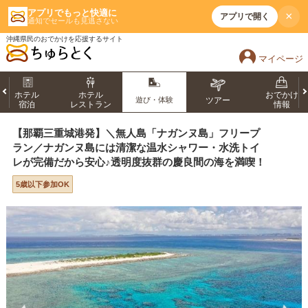
アプリでもっと快適に
×
アプリで開く
通知でセールも見逃さない
沖縄県民のおでかけを応援するサイト
マイページ
ホテル
ホテル
おでかけ
遊び・体験
ツアー
宿泊
レストラン
情報
【那覇三重城港発】＼無人島「ナガンヌ島」フリープ
ラン／ナガンヌ島には清潔な温水シャワー・水洗トイ
レが完備だから安心♪透明度抜群の慶良間の海を満喫！
5歳以下参加OK