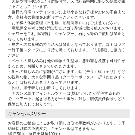
・天候や海洋状況により所要時間、又は到着時間に多少の誤差が生
じることもございます。
・当日の海洋コンディションにより小さなお子様やお体の不自由な
方、高齢者の乗船をお断りすることがございます。
・お子様の体調管理（日射病、熱射病等）にはご注意ください。
・環境保全を考え海洋汚染防止とゴミ削減に取り組んでおります。
シャワーをご利用の際は、シャンプー、石けん等のご使用は禁止と
なっております。
・島内への飲食物の持ち込みは禁止となっております。ゴミはツア
ー終了後スタッフにより持ち帰っております。ゴミ削減にご協力く
ださい
・ペットの持ち込みは他の動物の生態系に悪影響を及ぼす可能性が
あるため、お断りさせていただきます。
・船への持ち込みに規制がございます。銛（モリ）槍（ヤリ）など
の鋭利な物、大きな手回り品（クーラーボックス、折りたたみイス
など）は持ち込み禁止となっております。
・釣り、潮干狩りはお断りしております。
・ナガンヌ島オフィシャルツアーは(株)とかしきが開催するもの
で、ツアー中に起き得る万が一の事故に対し、賠償責任保険などの
保険に加入しております。
キャンセルポリシー
お客様のご都合によるお取り消しは取消手数料がかかります。※予
約締切以降の予約変更、キャンセルはできません。
(前日50％、当日出発後100％)