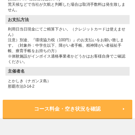
荒天候などで当社が欠航と判断した場合は取消手数料は発生致しま
せん。
お支払方法
利用日当日現金にてご精算下さい。（クレジットカードは使えませ
ん）
注意）別途、『環境協力税（100円）』のお支払いをお願い致しま
す。（対象外：中学生以下、障がい者手帳、精神障がい者福祉手
帳、療育手帳をお持ちの方）
※体験施設がインボイス適格事業者かどうかはお客様自身でご確認
主催者名
とかしき（ナガンヌ島）
那覇市泊3-14-2
コース料金・空き状況を確認