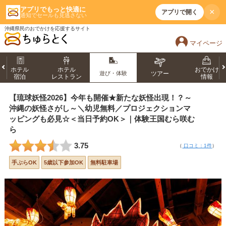
アプリでもっと快適に
×
アプリで開く
通知でセールも見逃さない
沖縄県民のおでかけを応援するサイト
マイページ
ホテル
ホテル
おでかけ
遊び・体験
ツアー
宿泊
レストラン
情報
【琉球妖怪2026】今年も開催★新たな妖怪出現！？～
沖縄の妖怪さがし～＼幼児無料／プロジェクションマ
ッピングも必見☆＜当日予約OK＞｜体験王国むら咲む
ら
3.75
（
口コミ：1件
）
手ぶらOK
5歳以下参加OK
無料駐車場