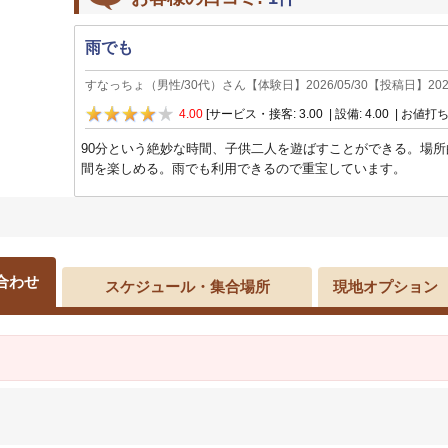
雨でも
すなっちょ
（
男性
/
30代
）さん【体験日】
2026/05/30
【投稿日】
202
4.00
[サービス・接客: 3.00 | 設備: 4.00 | お値打ち:
90分という絶妙な時間、子供二人を遊ばすことができる。場
間を楽しめる。雨でも利用できるので重宝しています。
合わせ
スケジュール・集合場所
現地オプション