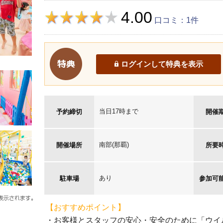
4.00
口コミ：1件
ログインして特典を表示
当日17時まで
予約締切
開催
南部(那覇)
開催場所
所要
あり
駐車場
参加可
【おすすめポイント】
・お客様とスタッフの安心・安全のために「ウイ