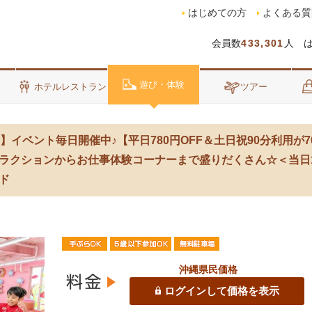
はじめての方
よくある質
会員数
433,301
人 
遊び・体験
泊
ホテルレストラン
ツアー
】イベント毎日開催中♪【平日780円OFF＆土日祝90分利用が7
ラクションからお仕事体験コーナーまで盛りだくさん☆＜当日1
ド
沖縄県民価格
ログインして価格を表示