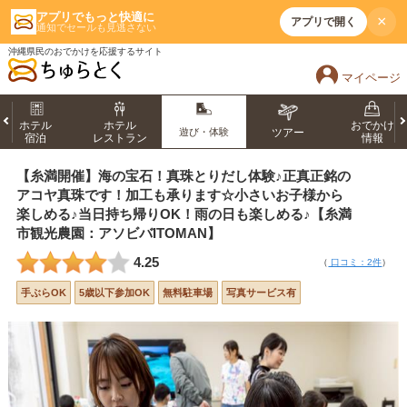
アプリでもっと快適に
×
アプリで開く
通知でセールも見逃さない
沖縄県民のおでかけを応援するサイト
マイページ
ホテル
ホテル
おでかけ
遊び・体験
ツアー
宿泊
レストラン
情報
【糸満開催】海の宝石！真珠とりだし体験♪正真正銘の
アコヤ真珠です！加工も承ります☆小さいお子様から
楽しめる♪当日持ち帰りOK！雨の日も楽しめる♪【糸満
市観光農園：アソビバITOMAN】
4.25
（
口コミ：2件
）
手ぶらOK
5歳以下参加OK
無料駐車場
写真サービス有