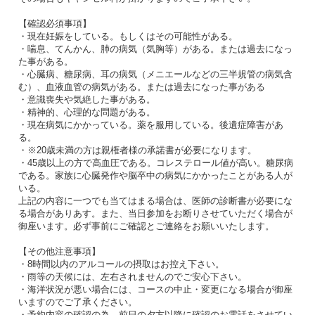
【確認必須事項】
・現在妊娠をしている。もしくはその可能性がある。
・喘息、てんかん、肺の病気（気胸等）がある。または過去になっ
た事がある。
・心臓病、糖尿病、耳の病気（メニエールなどの三半規管の病気含
む）、血液血管の病気がある。または過去になった事がある
・意識喪失や気絶した事がある。
・精神的、心理的な問題がある。
・現在病気にかかっている。薬を服用している。後遺症障害があ
る。
・※20歳未満の方は親権者様の承諾書が必要になります。
・45歳以上の方で高血圧である。コレステロール値が高い。糖尿病
である。家族に心臓発作や脳卒中の病気にかかったことがある人が
いる。
上記の内容に一つでも当てはまる場合は、医師の診断書が必要にな
る場合がありあす。また、当日参加をお断りさせていただく場合が
御座います。必ず事前にご確認とご連絡をお願いいたします。
【その他注意事項】
・8時間以内のアルコールの摂取はお控え下さい。
・雨等の天候には、左右されませんのでご安心下さい。
・海洋状況が悪い場合には、コースの中止・変更になる場合が御座
いますのでご了承ください。
・予約内容の確認の為、前日の夕方以降に確認のお電話をさせてい