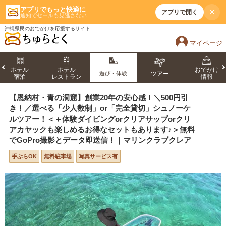
アプリでもっと快適に
×
アプリで開く
通知でセールも見逃さない
沖縄県民のおでかけを応援するサイト
マイページ
ホテル
ホテル
おでかけ
遊び・体験
ツアー
宿泊
レストラン
情報
【恩納村・青の洞窟】創業20年の安心感！＼500円引
き！／選べる「少人数制」or「完全貸切」シュノーケ
ルツアー！＜＋体験ダイビングorクリアサップorクリ
アカヤックも楽しめるお得なセットもあります♪＞無料
でGoPro撮影とデータ即送信！｜マリンクラブクレア
手ぶらOK
無料駐車場
写真サービス有