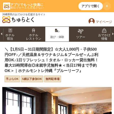
アプリでもっと快適に
×
アプリで開く
通知でセールも見逃さない
沖縄県民のおでかけを応援するサイト
マイページ
ホテル
ホテル
おでかけ
遊び・体験
ツアー
宿泊
レストラン
情報
＼【1月5日～31日期間限定】☆大人1,000円・子供500
円OFF♪／天然温泉＆サウナ＆ジム＆プールぜ～んぶ利
用OK♪1日リフレッシュ！タオル・ロッカー貸出無料！
最大15時間滞在◎未就学児無料★＜当日17時まで予約
OK＞｜ホテルモントレ沖縄『ブルーリーフ』
手ぶらOK
5歳以下参加OK
無料駐車場