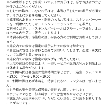
※小学生以下または身長130cm以下のお子様は、必ず保護者の方が
同伴の上ご利用ください。
※おむつの取れていないお子様は、水遊び用おむつの着用が必須で
す。その上に水着を着用してください。
※威圧感のあるタトゥー・刺青のあるお客様は、スキンカバーシー
ルをご利用いただくか、Ｔシャツ・ラッシュガードを着用し
ご利用ください。（スキンカバーシールはブルーリーフ受付、また
はホテル内売店にて販売しております）
※体調不良の方、感染症の疑いがある方のご利用はお断りしており
ます。
※施設内での飲食は指定の場所以外での飲食は禁止です。
※貴重品の管理はお客様ご自身でお願いいたします。盗難・紛失に
ついては責任を負いかねます。
※施設内での喫煙は指定の喫煙所をご利用ください。
※天候や施設の都合により、一部サービスや設備の利用を制限また
は休止する場合があります。
※ご利用時間は各施設の営業時間に準じます。（浴室・ジム：8:00
～23:00、プール：9:00～19:00）
※ご利用の際は必ず水着をご持参ください。レンタルはございませ
ん。
※お子様の安全管理は保護者の責任でお願いいたします。
※ボディケアなど一部有料サービスは別途料金がかかります。
※施設の利用規則をお守りいただけない場合、ご利用をお断りする
ことがあります。