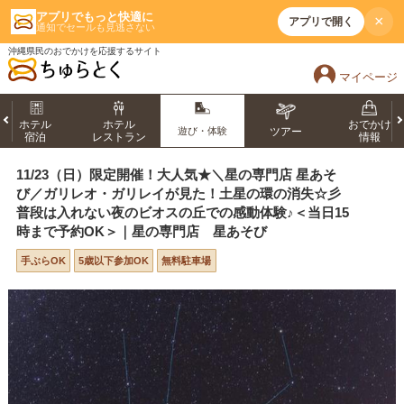
アプリでもっと快適に
×
アプリで開く
通知でセールも見逃さない
沖縄県民のおでかけを応援するサイト
マイページ
ホテル
ホテル
おでかけ
遊び・体験
ツアー
宿泊
レストラン
情報
11/23（日）限定開催！大人気★＼星の専門店 星あそ
び／ガリレオ・ガリレイが見た！土星の環の消失☆彡
普段は入れない夜のビオスの丘での感動体験♪＜当日15
時まで予約OK＞｜星の専門店 星あそび
手ぶらOK
5歳以下参加OK
無料駐車場