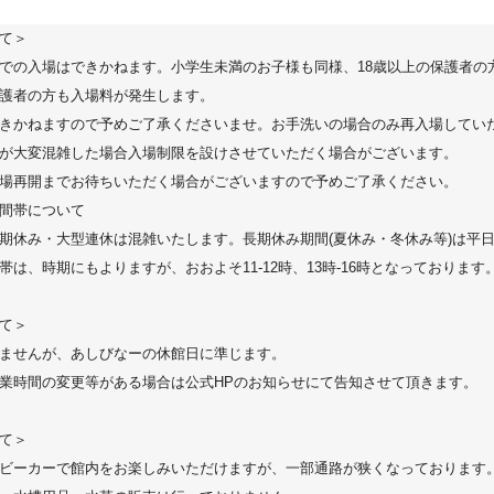
て＞
での入場はできかねます。小学生未満のお子様も同様、18歳以上の保護者の
護者の方も入場料が発生します。
きかねますので予めご了承くださいませ。お手洗いの場合のみ再入場してい
が大変混雑した場合入場制限を設けさせていただく場合がございます。
場再開までお待ちいただく場合がございますので予めご了承ください。
間帯について
期休み・大型連休は混雑いたします。長期休み期間(夏休み・冬休み等)は平
帯は、時期にもよりますが、おおよそ11-12時、13時-16時となっております
て＞
ませんが、あしびなーの休館日に準じます。
業時間の変更等がある場合は公式HPのお知らせにて告知させて頂きます。
て＞
ビーカーで館内をお楽しみいただけますが、一部通路が狭くなっております