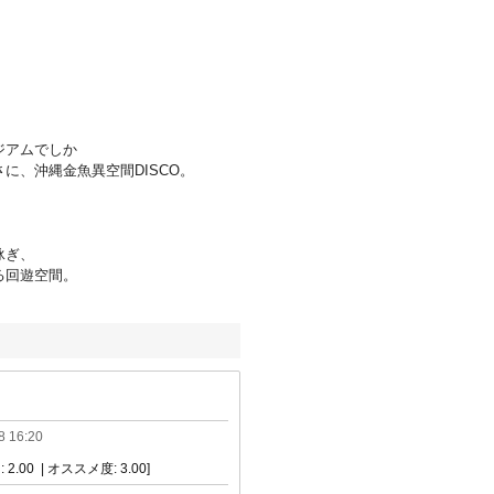
ジアムでしか
に、沖縄金魚異空間DISCO。
泳ぎ、
る回遊空間。
8 16:20
 2.00 | オススメ度: 3.00]