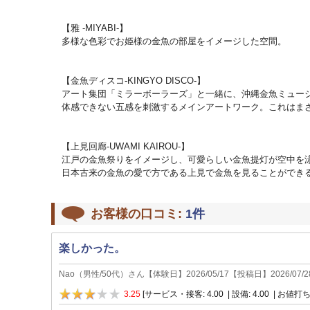
【雅 -MIYABI-】
多様な色彩でお姫様の金魚の部屋をイメージした空間。
【金魚ディスコ-KINGYO DISCO-】
アート集団「ミラーボーラーズ」と一緒に、沖縄金魚ミュー
体感できない五感を刺激するメインアートワーク。これはまさ
【上見回廊-UWAMI KAIROU-】
江戸の金魚祭りをイメージし、可愛らしい金魚提灯が空中を
日本古来の金魚の愛で方である上見で金魚を見ることができ
お客様の口コミ:
1
件
楽しかった。
Nao
（
男性
/
50代
）さん【体験日】
2026/05/17
【投稿日】
2026/07/2
3.25
[サービス・接客: 4.00 | 設備: 4.00 | お値打ち: