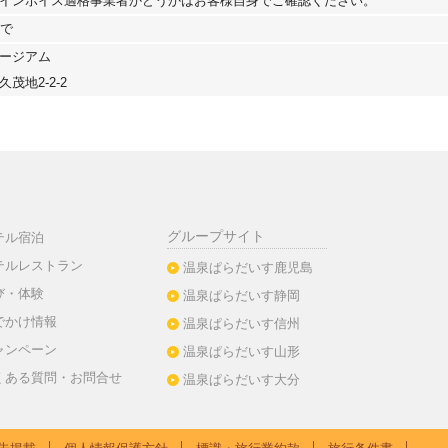
インボイス適格事業者かどうかはお客様自身でご確認ください。
まで
ージアム
茂地2-2-2
グループサイト
テル宿泊
テルレストラン
温泉ぱらだいす鹿児島
び・体験
温泉ぱらだいす静岡
でかけ情報
温泉ぱらだいす信州
ャンペーン
温泉ぱらだいす山形
くある質問・お問合せ
温泉ぱらだいす大分