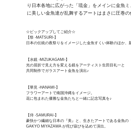
り日本各地に広がった「琉金」をメインに金魚ミ
に美しい金魚達が乱舞するアートはまさに圧巻の
☆ピックアップしてご紹介☆
【祭 -MATSURI-】
日本の伝統の夜祭りをイメージした金魚すくい体験のほか、
【水鏡 -MIZUKAGAMI-】
光の屈折で見え方を変える鏡をアーティスト生田目礼一と
共同制作でガラスアート金魚を演出♪
【華見 -HANAMI-】
フラワーアートで南国沖縄をイメージ。
花に包まれた優雅な金魚たちと一緒に記念写真を♪
【侍 -SAMURAI-】
豪快かつ繊細な日本の『美』と、生きたアートである金魚の
GAKYO MIYAZAWA が侘び寂びを込めて演出。