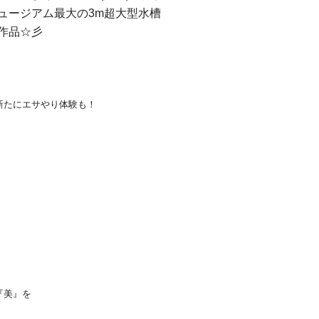
ュージアム最大の3m超大型水槽
作品☆彡
新たにエサやり体験も！
『美』を