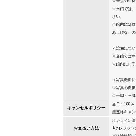
※金魚の生体
※当館では、
さい。
※館内にはロ
あしびなーの
＜設備につい
※当館では車
※館内にお手
＜写真撮影に
※写真の撮影
※一脚・三脚
当日：100％
キャンセルポリシー
無連絡キャン
オンライン決
お支払い方法
└クレジットカー