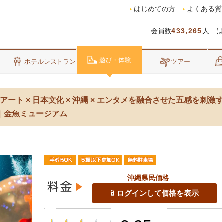
はじめての方
よくある質
会員数
433,265
人 
遊び・体験
泊
ホテルレストラン
ツアー
 アート × 日本文化 × 沖縄 × エンタメを融合させた五感を刺
＞｜金魚ミュージアム
沖縄県民価格
ログインして価格を表示