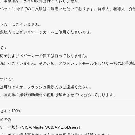
、水槽用品、水草の販売は行っておりません。
ペットご同伴でのご入場はご遠慮いただいております。盲導犬、聴導犬、介
ッカーはございません。
敷地内にございますロッカーをご使用くださいませ。
て＞
椅子およびベビーカーの貸出は行っておりません。
洗いがございません。そのため、アウトレットモールあしびなー様のお手洗
ついて＞
は可能ですが、フラッシュ撮影のみご遠慮ください。
、照明等の撮影補助機材の使用は禁止させていただいております。
セル：100％
済のみ
ド決済（VISA/Master/JCB/AMEX/Diners）