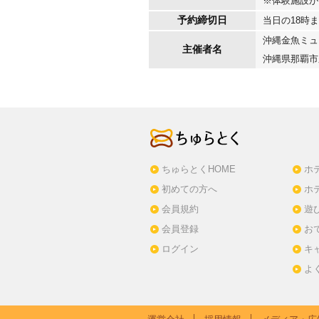
※体験施設が
予約締切日
当日の18時
沖縄金魚ミュ
主催者名
沖縄県那覇市久
ちゅらとくHOME
ホ
初めての方へ
ホ
会員規約
遊
会員登録
お
ログイン
キ
よ