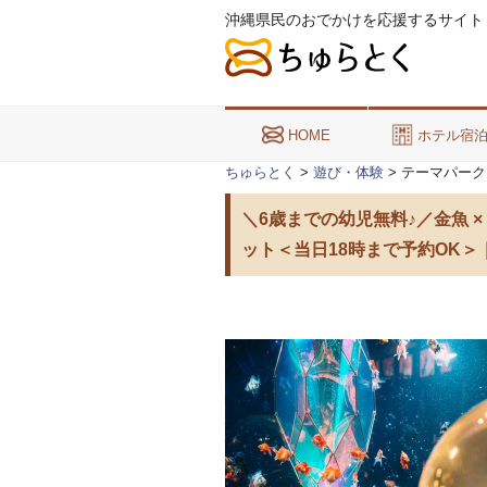
沖縄県民のおでかけを応援するサイト
HOME
ホテル宿
ちゅらとく
>
遊び・体験
> テーマパーク
＼6歳までの幼児無料♪／金魚 ×
ット＜当日18時まで予約OK