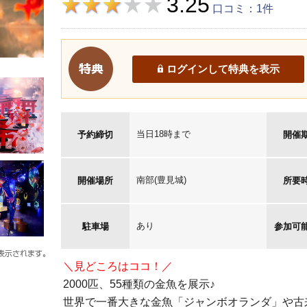
3.25
口コミ：1件
ログインして特典を表示
当日18時まで
予約締切
開催
南部(豊見城)
開催場所
所要
あり
駐車場
参加可
＼見どころはココ！／
2000匹、55種類の金魚を展示♪
世界で一番大きな金魚「ジャンボオランダ」や古来