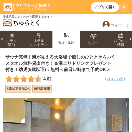
アプリでもっと快適に
×
アプリで開く
通知でセールも見逃さない
沖縄県民のおでかけを応援するサイト
マイページ
ホテル
ホテル
おでかけ
遊び・体験
ツアー
宿泊
レストラン
情報
サウナ完備！海が見える大浴場で癒しのひとときを♪バ
スタオル無料貸出付き！＆湯上りドリンクプレゼント
付き！幼児(5歳以下)：無料＜前日17時まで予約OK＞
4.62
（
口コミ：2件
）
5歳以下参加OK
無料駐車場