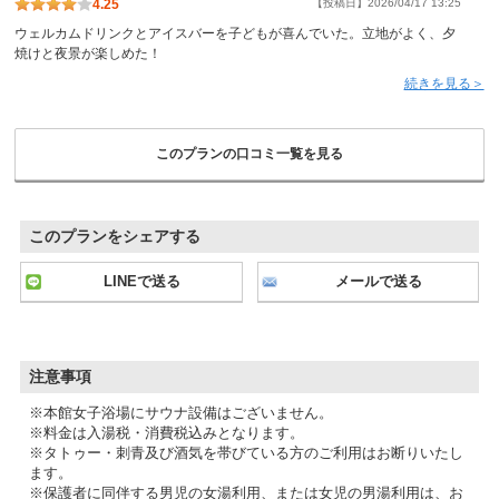
4.25
【投稿日】2026/04/17 13:25
ウェルカムドリンクとアイスバーを子どもが喜んでいた。立地がよく、夕
焼けと夜景が楽しめた！
続きを見る＞
このプランの口コミ一覧を見る
このプランをシェアする
LINEで送る
メールで送る
注意事項
※本館女子浴場にサウナ設備はございません。
※料金は入湯税・消費税込みとなります。
※タトゥー・刺青及び酒気を帯びている方のご利用はお断りいたし
ます。
※保護者に同伴する男児の女湯利用、または女児の男湯利用は、お