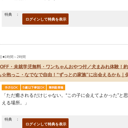
東南植物楽園とは☆彡
特典 ：
ログインして特典を表示
東南植物楽園は約1,300種、5万株以上の熱帯・亜熱帯の
貴重な植物が鑑賞できる日本最大級の屋外型植物園
■1時間～2時間
％OFF・未就学児無料・ワンちゃんおやつ付／犬まみれ体験！約
も☆抱っこ・なでなで自由！“ずっとの家族”に出会えるかも｜保
「ただ癒されるだけじゃない。“この子に会えてよかった”と思
える場所。」
【夏休み限定企画！】
特典 ：
ログインして特典を表示