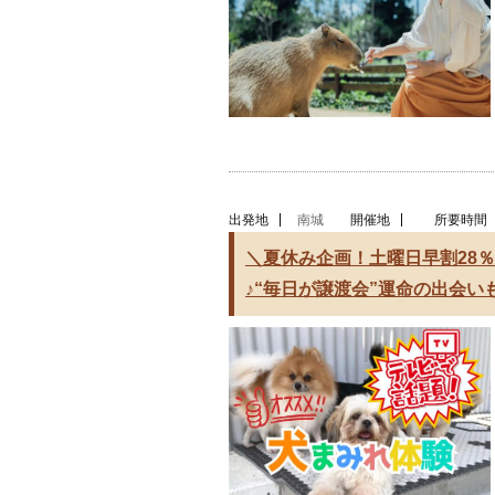
出発地
南城
開催地
所要時間
＼夏休み企画！土曜日早割28
♪“毎日が譲渡会”運命の出会い