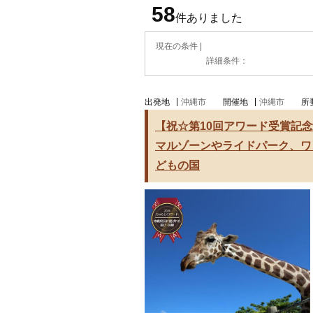
58
件ありました
現在の条件 |
詳細条件：
出発地
沖縄市
開催地
沖縄市
所
【祝☆第10回アワード受賞記念
マルゾーンやライドパーク、ワン
どもの国