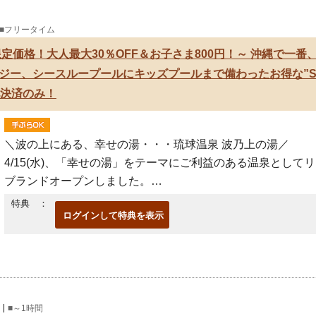
■フリータイム
限定価格！大人最大30％OFF＆お子さま800円！～ 沖縄で一
ー、シースループールにキッズプールまで備わったお得な”SHIA
地決済のみ！
＼波の上にある、幸せの湯・・・琉球温泉 波乃上の湯／
4/15(水)、「幸せの湯」をテーマにご利益のある温泉としてリ
ブランドオープンしました。
湯みくじや絵馬奉納ができる新しい温泉体験★
特典 ：
ログインして特典を表示
湯みくじで今の自分の運勢
■～1時間