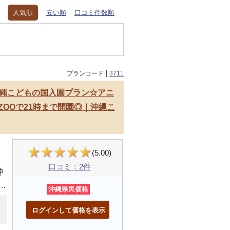
人気順
安い順
口コミ件数順
プランコード
3711
！沖縄こどもの国入園プラン☆アニ
ZOOで21時まで開園◎｜沖縄こ
(5.00)
口コミ：2件
沖
0
沖縄県民価格
い
ログインして価格を表示