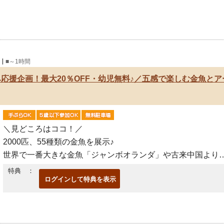
■～1時間
み応援企画！最大20％OFF・幼児無料♪／五感で楽しむ金魚と
＼見どころはココ！／
2000匹、55種類の金魚を展示♪
世界で一番大きな金魚「ジャンボオランダ」や古来中国より
球王国(沖縄)に伝わり日本各地に広がった「琉金」をメインに
特典 ：
ログインして特典を表示
金魚ミュージアム最大の3m超大型水槽に美し