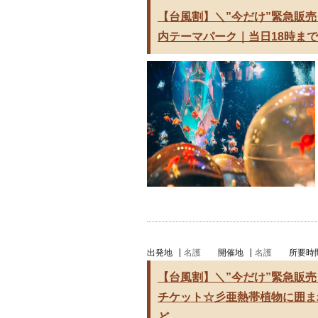
【台風割】＼”今だけ”緊急販
内テーマパーク｜当日18時ま
出発地
名護
開催地
名護
所要時
【台風割】＼”今だけ”緊急販
チケット☆彡亜熱帯植物に囲ま
ど