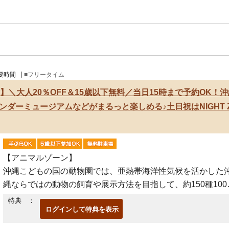
要時間
■フリータイム
】＼大人20％OFF＆15歳以下無料／当日15時まで予約OK
ダーミュージアムなどがまるっと楽しめる♪土日祝はNIGHT 
【アニマルゾーン】
沖縄こどもの国の動物園では、亜熱帯海洋性気候を活かした
縄ならではの動物の飼育や展示方法を目指して、約150種100
個体の動物たちを飼育しています。世界中でここにしかいな
特典 ：
ログインして特典を表示
固有種が多い琉