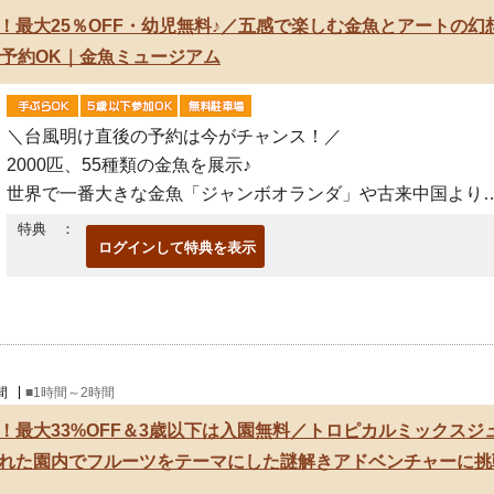
売！最大25％OFF・幼児無料♪／五感で楽しむ金魚とアートの
で予約OK｜金魚ミュージアム
＼台風明け直後の予約は今がチャンス！／
2000匹、55種類の金魚を展示♪
世界で一番大きな金魚「ジャンボオランダ」や古来中国より
球王国(沖縄)に伝わり日本各地に広がった「琉金」をメインに
特典 ：
ログインして特典を表示
金魚ミュージアム最大の
間
■1時間～2時間
売！最大33%OFF＆3歳以下は入園無料／トロピカルミックス
れた園内でフルーツをテーマにした謎解きアドベンチャーに挑戦