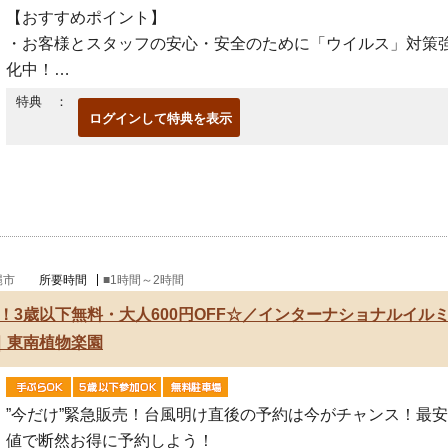
【おすすめポイント】
・お客様とスタッフの安心・安全のために「ウイルス」対策
化中！
遊具や玩具、テーブル、カウンター等など場内を消毒液によ
特典 ：
ログインして特典を表示
除菌・清掃、
および場内空間の洗浄ミストによる除菌を強化していま
縄市
所要時間
■1時間～2時間
！3歳以下無料・大人600円OFF☆／インターナショナルイル
｜東南植物楽園
”今だけ”緊急販売！台風明け直後の予約は今がチャンス！最安
値で断然お得に予約しよう！