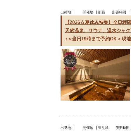
出発地
開催地
那覇
所要時間
【2026☆夏休み特集】全日程
天然温泉、サウナ、温水ジャグジ
♪＜当日19時まで予約OK＞現
出発地
開催地
豊見城
所要時間