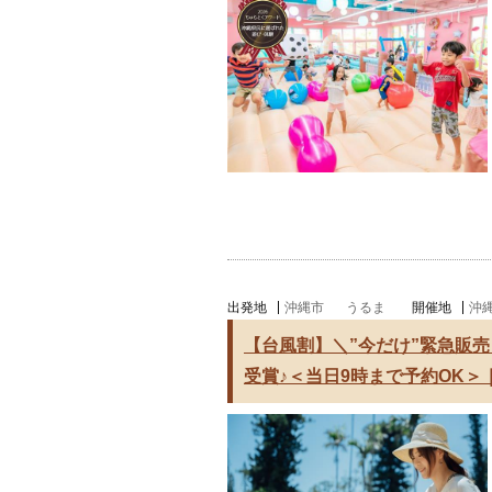
出発地
沖縄市
うるま
開催地
沖
【台風割】＼”今だけ”緊急販売
受賞♪＜当日9時まで予約OK＞