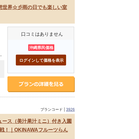
幻想世界☆彡雨の日でも楽しい室
口コミはありません
沖縄県民価格
琉
ログインして価格を表示
プランコード
3926
ジュース（美汁果汁ミニ）付き入園
！｜OKINAWAフルーツらん