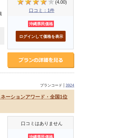
(4.00)
口コミ：1件
強
沖縄県民価格
る
ログインして価格を表示
プランコード
3924
ミネーションアワード・全国1位
口コミはありません
沖縄県民価格