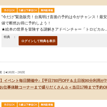
”今だけ”緊急販売！台風明け直後の予約は今がチャンス！最安
値で断然お得に予約しよう！
★絵本の世界を冒険する謎解きアドベンチャー「トロピカル
国物語」
特典 ：
ログインして特典を表示
フルーツも「調和」が大切という事を伝えるために誕生し
間
■1時間～2時間
】イベント毎日開催中♪【平日780円OFF＆土日祝90分利用が
お仕事体験コーナーまで盛りだくさん☆＜当日17時まで予約O