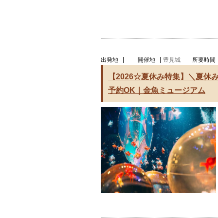
出発地
開催地
豊見城
所要時間
【2026☆夏休み特集】＼夏休
予約OK｜金魚ミュージアム