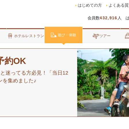
はじめての方
よくある質
会員数
432,916
人 
遊び・体験
泊
ホテルレストラン
ツアー
予約OK
と迷ってる方必見！「当日12
ンを集めました♪