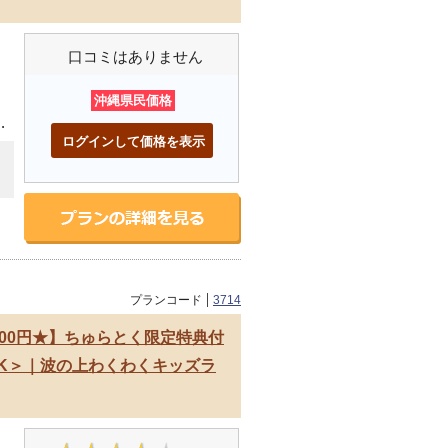
口コミはありません
沖縄県民価格
王
ログインして価格を表示
プランコード
3714
700円★】ちゅらとく限定特典付
K＞｜波の上わくわくキッズラ