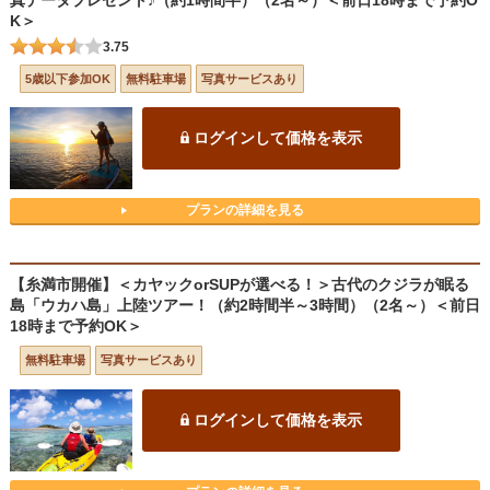
真データプレゼント♪（約1時間半）（2名～）＜前日18時まで予約O
K＞
3.75
5歳以下参加OK
無料駐車場
写真サービスあり
ログインして価格を表示
プランの詳細を見る
【糸満市開催】＜カヤックorSUPが選べる！＞古代のクジラが眠る
島「ウカハ島」上陸ツアー！（約2時間半～3時間）（2名～）＜前日
18時まで予約OK＞
無料駐車場
写真サービスあり
ログインして価格を表示