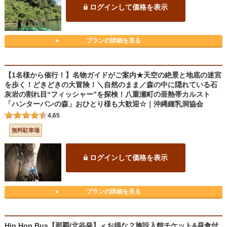
ログインして価格を表示
プランの詳細を見る
【1名様から催行！】名物ガイドがご案内★天空の絶景と地底の迷宮
を歩く！どきどきの大冒険！＼自然のまま／森の中に隠れている石
灰岩の割れ目“フィッシャー”を探検！八重瀬町の亜熱帯カルスト
「ハンターバンの森」おひとり様も大歓迎☆｜沖縄鍾乳洞協会
4.65
無料駐車場
ログインして価格を表示
プランの詳細を見る
Hip Hop Bus【那覇/北谷発】＜お得な２施設入館チケット&昼食付