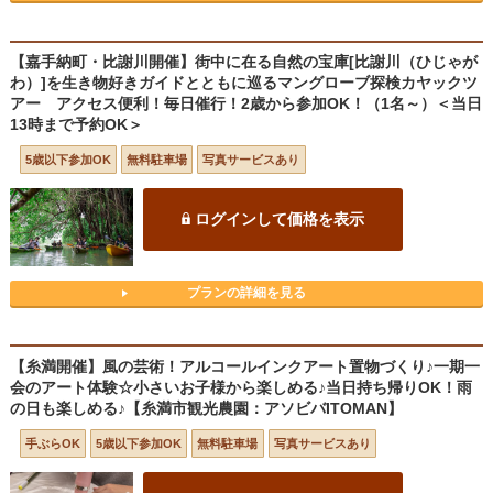
【嘉手納町・比謝川開催】街中に在る自然の宝庫[比謝川（ひじゃが
わ）]を生き物好きガイドとともに巡るマングローブ探検カヤックツ
アー アクセス便利！毎日催行！2歳から参加OK！（1名～）＜当日
13時まで予約OK＞
5歳以下参加OK
無料駐車場
写真サービスあり
ログインして価格を表示
プランの詳細を見る
【糸満開催】風の芸術！アルコールインクアート置物づくり♪一期一
会のアート体験☆小さいお子様から楽しめる♪当日持ち帰りOK！雨
の日も楽しめる♪【糸満市観光農園：アソビバITOMAN】
手ぶらOK
5歳以下参加OK
無料駐車場
写真サービスあり