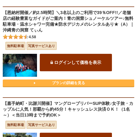
【恩納村開催／約2.5時間】＼3名以上のご利用で39％OFF!!／老舗
店の経験豊富なガイドがご案内！青の洞窟シュノーケルツアー♪無料
駐車場・温水シャワー完備★防水デジカメのレンタルあり★（A）｜
沖縄青の洞窟 てぃん
4.58
無料駐車場
写真サービスあり
ログインして価格を表示
プランの詳細を見る
【嘉手納町・比謝川開催】マングローブリバーSUP体験♪女子旅・カ
ップルに人気！那覇から約45分！キャッシュレス決済ＯＫ！（1名
～）＜当日13時まで予約OK＞
無料駐車場
写真サービスあり