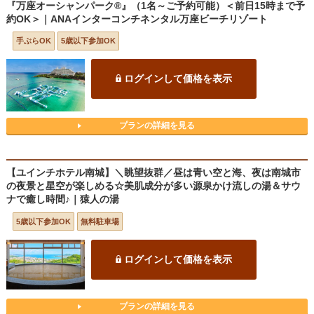
『万座オーシャンパーク®』（1名～ご予約可能）＜前日15時まで予
約OK＞｜ANAインターコンチネンタル万座ビーチリゾート
手ぶらOK
5歳以下参加OK
ログインして価格を表示
プランの詳細を見る
【ユインチホテル南城】＼眺望抜群／昼は青い空と海、夜は南城市
の夜景と星空が楽しめる☆美肌成分が多い源泉かけ流しの湯＆サウ
ナで癒し時間♪｜猿人の湯
5歳以下参加OK
無料駐車場
ログインして価格を表示
プランの詳細を見る