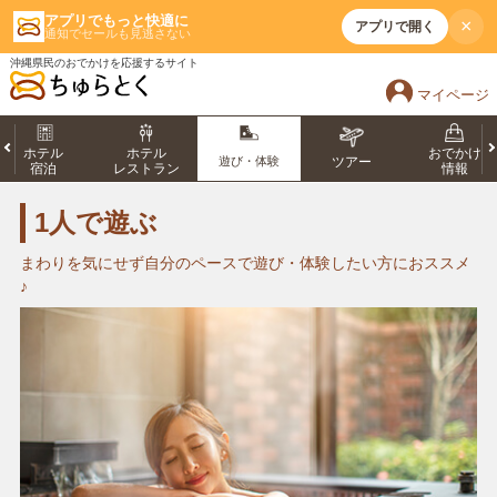
アプリでもっと快適に
×
アプリで開く
通知でセールも見逃さない
沖縄県民のおでかけを応援するサイト
マイページ
ホテル
ホテル
おでかけ
遊び・体験
ツアー
宿泊
レストラン
情報
1人で遊ぶ
まわりを気にせず自分のペースで遊び・体験したい方におススメ
♪