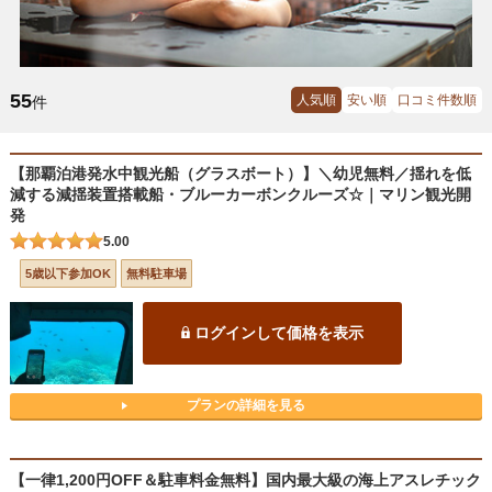
55
人気順
安い順
口コミ件数順
件
【那覇泊港発水中観光船（グラスボート）】＼幼児無料／揺れを低
減する減揺装置搭載船・ブルーカーボンクルーズ☆｜マリン観光開
発
5.00
5歳以下参加OK
無料駐車場
ログインして価格を表示
プランの詳細を見る
【一律1,200円OFF＆駐車料金無料】国内最大級の海上アスレチック