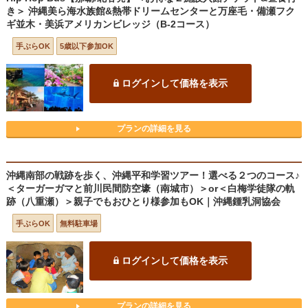
き＞ 沖縄美ら海水族館&熱帯ドリームセンターと万座毛・備瀬フク
ギ並木・美浜アメリカンビレッジ（B-2コース）
手ぶらOK
5歳以下参加OK
ログインして価格を表示
プランの詳細を見る
沖縄南部の戦跡を歩く、沖縄平和学習ツアー！選べる２つのコース♪
＜ターガーガマと前川民間防空壕（南城市）＞or＜白梅学徒隊の軌
跡（八重瀬）＞親子でもおひとり様参加もOK｜沖縄鍾乳洞協会
手ぶらOK
無料駐車場
ログインして価格を表示
プランの詳細を見る