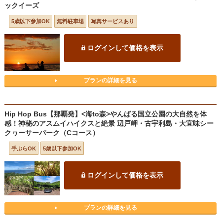
ックイーズ
5歳以下参加OK
無料駐車場
写真サービスあり
ログインして価格を表示
プランの詳細を見る
Hip Hop Bus【那覇発】<海to森>やんばる国立公園の大自然を体
感！神秘のアスムイハイクスと絶景 辺戸岬・古宇利島・大宜味シー
クヮーサーパーク（Cコース）
手ぶらOK
5歳以下参加OK
ログインして価格を表示
プランの詳細を見る