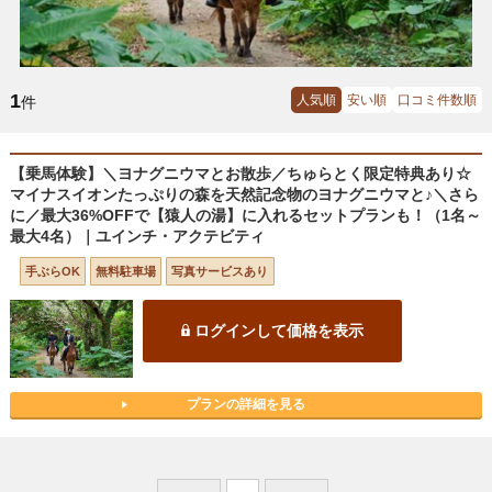
1
人気順
安い順
口コミ件数順
件
【乗馬体験】＼ヨナグニウマとお散歩／ちゅらとく限定特典あり☆
マイナスイオンたっぷりの森を天然記念物のヨナグニウマと♪＼さら
に／最大36%OFFで【猿人の湯】に入れるセットプランも！（1名～
最大4名）｜ユインチ・アクテビティ
手ぶらOK
無料駐車場
写真サービスあり
ログインして価格を表示
プランの詳細を見る