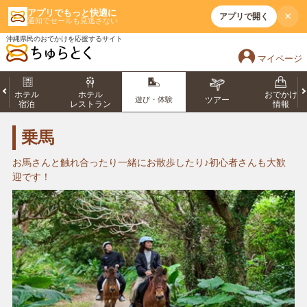
アプリでもっと快適に
×
アプリで開く
通知でセールも見逃さない
沖縄県民のおでかけを応援するサイト
マイページ
ホテル
ホテル
おでかけ
遊び・体験
ツアー
宿泊
レストラン
情報
乗馬
お馬さんと触れ合ったり一緒にお散歩したり♪初心者さんも大歓
迎です！