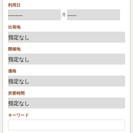
利用日
月
出発地
開催地
価格
所要時間
キーワード