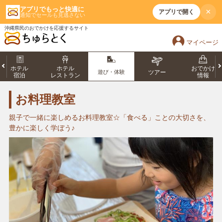
アプリでもっと快適に
×
アプリで開く
通知でセールも見逃さない
沖縄県民のおでかけを応援するサイト
マイページ
ホテル
ホテル
おでかけ
遊び・体験
ツアー
宿泊
レストラン
情報
お料理教室
親子で一緒に楽しめるお料理教室☆「食べる」ことの大切さを、
豊かに楽しく学ぼう♪