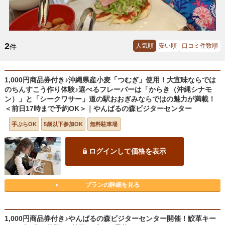
2
人気順
安い順
口コミ件数順
件
1,000円商品券付き♪沖縄県産小麦「つむぎ」使用！大宜味ならでは
のちんすこう作り体験♪選べるフレーバーは「からき（沖縄シナモ
ン）」と「シークワサー」道の駅おおぎみならではの魅力が満載！
＜前日17時まで予約OK＞｜やんばるの森ビジターセンター
手ぶらOK
5歳以下参加OK
無料駐車場
ログインして価格を表示
プランの詳細を見る
1,000円商品券付き♪やんばるの森ビジターセンター開催！鮫革キー