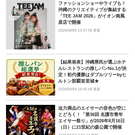
ファッションショーやライブも！
沖縄のクリエイティブが集結する
「TEE JAM 2026」がイオン南風
原店で開催
2026/08/05 13:47:56 更新
【結果発表】沖縄県民が選ぶホテ
ルレストランの推しパンNo.1が決
定！初代優勝はダブルツリーbyヒ
ルトン那覇首里城★
2026/08/04 18:45:49 更新
迫力満点のエイサーの音色が空に
とどろく！「第36回 名護市青年
エイサー祭り」が2026年8月16日
（日）に21世紀の森公園で開催