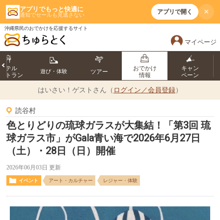
アプリでもっと快適に
×
アプリで開く
通知でセールも見逃さない
沖縄県民のおでかけを応援するサイト
マイページ
ホテル
おでかけ
キャン
遊び・体験
ツアー
ストラン
情報
ペーン
はいさい！
ゲストさん（
ログイン／会員登録
）
読谷村
色とりどりの琉球ガラスが大集結！「第3回 琉
球ガラス市」がGala青い海で2026年6月27日
（土）・28日（日）開催
2026年06月03日 更新
イベント
アート・カルチャー
レジャー・体験