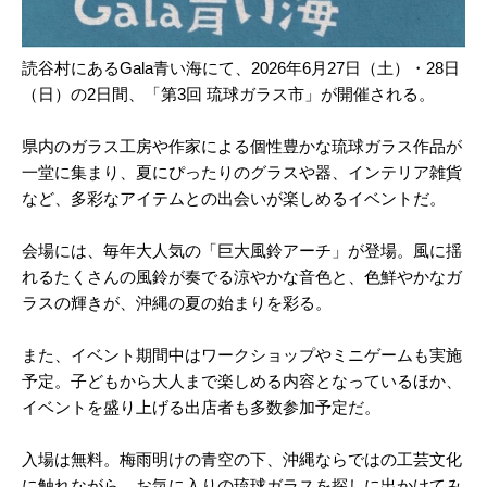
読谷村にあるGala青い海にて、2026年6月27日（土）・28日
（日）の2日間、「第3回 琉球ガラス市」が開催される。
県内のガラス工房や作家による個性豊かな琉球ガラス作品が
一堂に集まり、夏にぴったりのグラスや器、インテリア雑貨
など、多彩なアイテムとの出会いが楽しめるイベントだ。
会場には、毎年大人気の「巨大風鈴アーチ」が登場。風に揺
れるたくさんの風鈴が奏でる涼やかな音色と、色鮮やかなガ
ラスの輝きが、沖縄の夏の始まりを彩る。
また、イベント期間中はワークショップやミニゲームも実施
予定。子どもから大人まで楽しめる内容となっているほか、
イベントを盛り上げる出店者も多数参加予定だ。
入場は無料。梅雨明けの青空の下、沖縄ならではの工芸文化
に触れながら、お気に入りの琉球ガラスを探しに出かけてみ