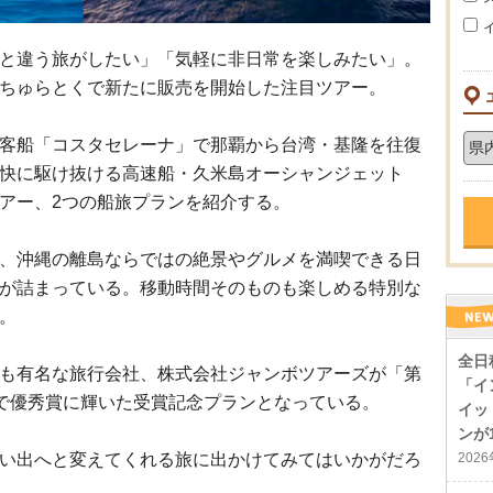
と違う旅がしたい」「気軽に非日常を楽しみたい」。
ちゅらとくで新たに販売を開始した注目ツアー。
客船「コスタセレーナ」で那覇から台湾・基隆を往復
快に駆け抜ける高速船・久米島オーシャンジェット
アー、2つの船旅プランを紹介する。
、沖縄の離島ならではの絶景やグルメを満喫できる日
が詰まっている。移動時間そのものも楽しめる特別な
。
全日
も有名な旅行会社、株式会社ジャンボツアーズが「第
「イ
6」で優秀賞に輝いた受賞記念プランとなっている。
イッ
ンが
い出へと変えてくれる旅に出かけてみてはいかがだろ
202