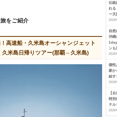
伝統
れる
ー天
船旅をご紹介
202
自然
沖縄
売！高速船・久米島オーシャンジェット
1d
ンも
く久米島日帰りツアー
(那覇⇔久米島)
202
個性
家か
結す
202
【台
特別
テル
202