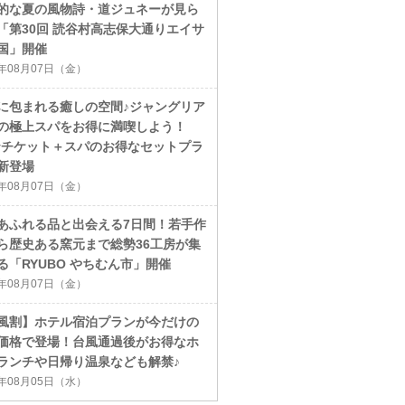
的な夏の風物詩・道ジュネーが見ら
「第30回 読谷村高志保大通りエイサ
国」開催
6年08月07日（金）
に包まれる癒しの空間♪ジャングリア
の極上スパをお得に満喫しよう！
ayチケット＋スパのお得なセットプラ
新登場
6年08月07日（金）
あふれる品と出会える7日間！若手作
ら歴史ある窯元まで総勢36工房が集
る「RYUBO やちむん市」開催
6年08月07日（金）
風割】ホテル宿泊プランが今だけの
価格で登場！台風通過後がお得なホ
ランチや日帰り温泉なども解禁♪
6年08月05日（水）