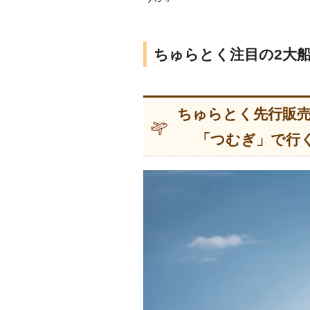
ちゅらとく注目の2大
ちゅらとく先行販
「つむぎ」で行