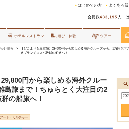
はじめての方
よくある質
会員数
433,195
人 
泊
ホテルレストラン
遊び・体験
ツアー
でかけ情報
【どこよりも最安値】29,800円から楽しめる海外クルーズから、1万円以
旅プランでコスパ抜群の船旅へ！
9,800円から楽しめる海外クルー
離島旅まで！ちゅらとく大注目の2
抜群の船旅へ！
アート・カルチャー